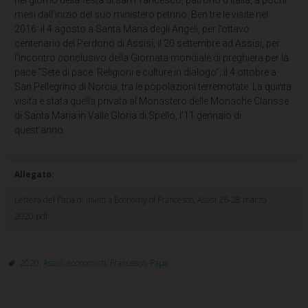
nel giorno della festa di san Francesco, patrono d’Italia, a pochi
mesi dall’inizio del suo ministero petrino. Ben tre le visite nel
2016: il 4 agosto a Santa Maria degli Angeli, per l’ottavo
centenario del Perdono di Assisi; il 20 settembre ad Assisi, per
l’incontro conclusivo della Giornata mondiale di preghiera per la
pace “Sete di pace. Religioni e culture in dialogo”; il 4 ottobre a
San Pellegrino di Norcia, tra le popolazioni terremotate. La quinta
visita è stata quella privata al Monastero delle Monache Clarisse
di Santa Maria in Valle Gloria di Spello, l’11 gennaio di
quest’anno.
Allegato:
Lettera del Papa di invito a Economy of Francesco, Assisi 26-28 marzo
2020.pdf
2020
,
Assisi
,
economisti
,
Francesco
,
Papa