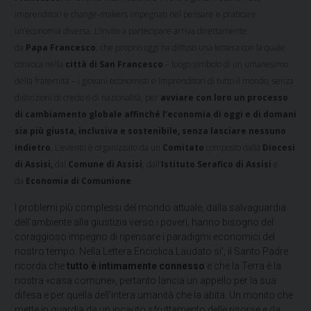
imprenditori e change-makers impegnati nel pensare e praticare
un’economia diversa. L’invito a partecipare arriva direttamente
da
Papa
Francesco
, che proprio oggi ha diffuso una lettera con la quale
convoca nella
città di San Francesco
– luogo simbolo di un umanesimo
della fraternità – i giovani economisti e imprenditori di tutto il mondo, senza
distinzioni di credo o di nazionalità, per
avviare con loro un processo
di cambiamento globale affinché l’economia di oggi e di domani
sia più giusta, inclusiva e sostenibile, senza lasciare nessuno
indietro
. L’evento è organizzato da un
Comitato
composto dalla
Diocesi
di Assisi,
dal
Comune di Assisi
, dall’
Istituto Serafico di Assisi
e
da
Economia di Comunione
.
I problemi più complessi del mondo attuale, dalla salvaguardia
dell’ambiente alla giustizia verso i poveri, hanno bisogno del
coraggioso impegno di ripensare i paradigmi economici del
nostro tempo. Nella Lettera Enciclica Laudato si’, il Santo Padre
ricorda che
tutto è intimamente connesso
e che la Terra è la
nostra «casa comune», pertanto lancia un appello per la sua
difesa e per quella dell’intera umanità che la abita. Un monito che
mette in guardia da un incauto sfruttamento delle risorse e da