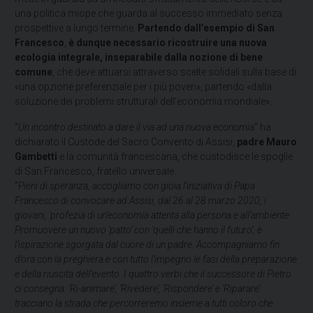
una politica miope che guarda al successo immediato senza
prospettive a lungo termine.
Partendo dall’esempio di San
Francesco
,
è dunque necessario ricostruire una nuova
ecologia integrale, inseparabile dalla nozione di bene
comune
, che deve attuarsi attraverso scelte solidali sulla base di
«una opzione preferenziale per i più poveri», partendo «dalla
soluzione dei problemi strutturali dell’economia mondiale».
“
Un incontro destinato a dare il via ad una nuova economia
” ha
dichiarato il Custode del Sacro Convento di Assisi,
padre Mauro
Gambetti
e la comunità francescana, che custodisce le spoglie
di San Francesco, fratello universale.
“
Pieni di speranza, accogliamo con gioia l’iniziativa di Papa
Francesco di convocare ad Assisi, dal 26 al 28 marzo 2020, i
giovani, ‘profezia di un’economia attenta alla persona e all’ambiente.
Promuovere un nuovo ‘patto’ con ‘quelli che hanno il futuro’, è
l’ispirazione sgorgata dal cuore di un padre. Accompagniamo fin
d’ora con la preghiera e con tutto l’impegno le fasi della preparazione
e della riuscita dell’evento. I quattro verbi che il successore di Pietro
ci consegna: ‘Ri-animare’, ‘Rivedere’, ‘Rispondere’ e ‘Riparare’
tracciano la strada che percorreremo insieme a tutti coloro che