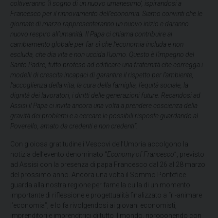
coltiveranno ‘il sogno di un nuovo umanesimo’, ispirandosi a
Francesco per il rinnovamento dell’economia. Siamo convinti che le
giornate di marzo rappresenteranno un nuovo inizio e daranno
nuovo respiro all’umanità. Il Papa ci chiama contribuire al
cambiamento globale per far sì che l’economia includa e non
escluda, che dia vita e non uccida l’uomo. Questo è l’impegno del
Santo Padre, tutto proteso ad edificare una fraternità che corregga i
modelli di crescita incapaci di garantire il rispetto per l’ambiente,
l’accoglienza della vita, la cura della famiglia, l’equità sociale, la
dignità dei lavoratori, i diritti delle generazioni future. Recandosi ad
Assisi il Papa ci invita ancora una volta a prendere coscienza della
gravità dei
problemi e a cercare le possibili risposte guardando al
Poverello, amato da credenti e non credenti”.
Con gioiosa gratitudine i Vescovi dell’Umbria accolgono la
notizia dell’evento denominato “
Economy of Francesco
”, previsto
ad Assisi con la presenza di papa Francesco dal 26 al 28 marzo
del prossimo anno. Ancora una volta il Sommo Pontefice
guarda alla nostra regione per farne la culla di un momento
importante di riflessione e progettualità finalizzato a “ri-animare
l’economia”, e lo fa rivolgendosi ai giovani economisti,
imprenditori e imprenditrici di tutto il mondo, riproponendo con