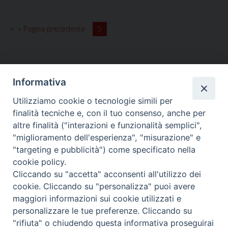
visita
a
sorpresa
« Pagina precedente
5
il
Monastero
di
Vallegloria
Informativa
Utilizziamo cookie o tecnologie simili per
HOME
VESCOVO
ORARI MESSE
CURIA VESCOVILE
finalità tecniche e, con il tuo consenso, anche per
TUTELA MINORI
UFFICI PASTORALI
PERSONE
VITA CONSACRATA
DOCUMENTI
CONTATTI
altre finalità ("interazioni e funzionalità semplici",
"miglioramento dell'esperienza", "misurazione" e
"targeting e pubblicità") come specificato nella
Copyright © 2018 Diocesi di Foligno /
Curia . Piazza Mons. Faloci 3 - 06034
cookie policy.
FOLIGNO [PG]
Cliccando su "accetta" acconsenti all'utilizzo dei
tel. 0742 350473 fax 0742 349021 email: info@diocesidifoligno.it . pec:
cookie. Cliccando su "personalizza" puoi avere
diocesidifoligno@pec.it
maggiori informazioni sui cookie utilizzati e
personalizzare le tue preferenze. Cliccando su
"rifiuta" o chiudendo questa informativa proseguirai