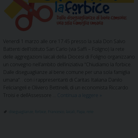
Venerdì 1 marzo alle ore 17.45 presso la sala Don Salvo
Battenti dell’Istituto San Carlo (via Saffi – Foligno) la rete
delle aggregazioni laicali della Diocesi di Foligno organizzano
un convegno nell’ambito dell’iniziativa “Chiudiamo la forbice.
Dalle diseguaglianze al bene comune per una sola famiglia
umana”. . con i rappresentanti di Caritas Italiana Danilo
Feliciangeli e Oliviero Bettinelli, di un economista Riccardo
Incontro
Troisi e delľAssessore …
Continua a leggere
»
“Dal
globale
diseguaglianze
,
forbice
,
Francesco
,
laicali
,
Papa
,
rete
al
locale:
quali