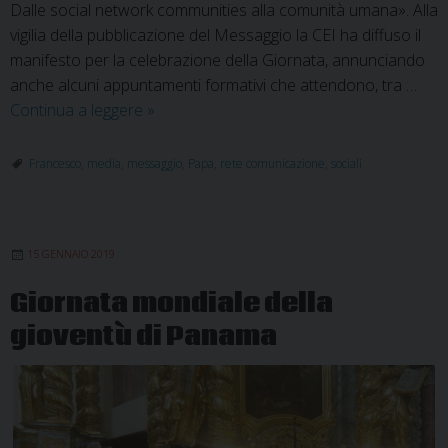
Dalle social network communities alla comunità umana». Alla
vigilia della pubblicazione del Messaggio la CEI ha diffuso il
manifesto per la celebrazione della Giornata, annunciando
anche alcuni appuntamenti formativi che attendono, tra …
Rete,
Continua a leggere
»
comunione
di
Francesco
,
media
,
messaggio
,
Papa
,
rete comunicazione
,
sociali
persone
15 GENNAIO 2019
Giornata mondiale della
gioventù di Panama