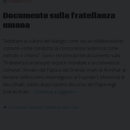
5 FEBBRAIO 2019
diseguaglianze?”
organizzato
Documento sulla fratellanza
dalla
umana
rete
delle
aggregazioni
“Adottare la cultura del dialogo come via; la collaborazione
laicali
comune come condotta; la conoscenza reciproca come
metodo e criterio”. Sono i tre principi del documento sulla
“Fratellanza umana per la pace mondiale e la convivenza
comune”, firmato dal Papa e dal Grande Imam di Al-Azhar al
termine dell’incontro interreligioso al Founder’s Memorial di
Abu Dhabi, subito dopo il primo discorso del Papa negli
Documento
Emirati Arabi …
Continua a leggere
»
sulla
fratellanza
convivenza
,
Francesco
,
fratellanza
,
pace
,
Papa
umana