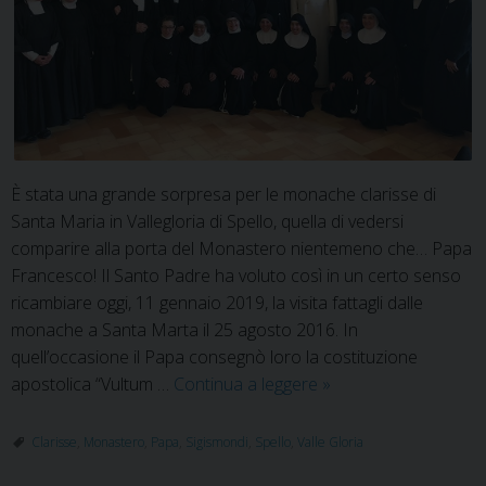
È stata una grande sorpresa per le monache clarisse di
Santa Maria in Vallegloria di Spello, quella di vedersi
comparire alla porta del Monastero nientemeno che… Papa
Francesco! Il Santo Padre ha voluto così in un certo senso
ricambiare oggi, 11 gennaio 2019, la visita fattagli dalle
monache a Santa Marta il 25 agosto 2016. In
quell’occasione il Papa consegnò loro la costituzione
Papa
apostolica “Vultum …
Continua a leggere
»
Francesco
a
Clarisse
,
Monastero
,
Papa
,
Sigismondi
,
Spello
,
Valle Gloria
Spello