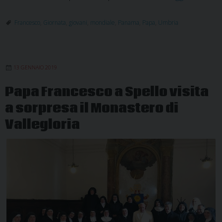
mondia
della
Francesco
,
Giornata
,
giovani
,
mondiale
,
Panama
,
Papa
,
Umbria
gioven
di
Panam
13 GENNAIO 2019
Papa Francesco a Spello visita
a sorpresa il Monastero di
Vallegloria