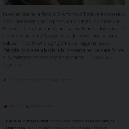
In occasione della festa di S. Antonio di Padova è stato reso
noto il Messaggio per la prossima Giornata Mondiale dei
Poveri, la terza, che quest’anno sarà celebrata domenica 17
novembre sul tema “La speranza dei poveri non sarà mai
delusa”. “Incontriamo ogni giorno – si legge nel testo –
famiglie costrette a lasciare la loro terra per cercare forme
di sussistenza altrove; orfani che hanno …
Continua a
La
leggere
»
speranza
dei
Chiesa
,
Francesco
,
Giornata
,
Papa
,
poveri
poveri
non
sarà
IMMAGINE
14 MAGGIO 2019
delusa
Dal 26 al 28 marzo 2020
la città di Assisi ospiterà
The Economy of
Francesco
, un evento internazionale rivolto a giovani economisti,