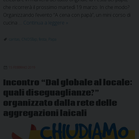
che ricorrerà il prossimo martedì 19 marzo. In che modo?
Organizzando l’evento “A cena con papà”, un mini corso di
A
cucina …
Continua a leggere
»
cena
con
caritas
,
CNOSfap
,
festa
,
Papa
papà
per
festeggiare
15 FEBBRAIO 2019
il
19
Incontro “Dal globale al locale:
marzo
quali diseguaglianze?”
organizzato dalla rete delle
aggregazioni laicali