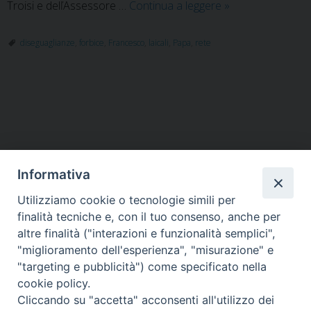
Incontro
Troisi e delľAssessore …
Continua a leggere
»
“Dal
globale
diseguaglianze
,
forbice
,
Francesco
,
laicali
,
Papa
,
rete
al
locale:
quali
P
diseguaglianze?”
o
organizzato
dalla
s
rete
t
Informativa
delle
N
aggregazioni
a
Utilizziamo cookie o tecnologie simili per
HOME
VESCOVO
ORARI MESSE
CURIA VESCOVILE
laicali
v
finalità tecniche e, con il tuo consenso, anche per
TUTELA MINORI
UFFICI PASTORALI
PERSONE
VITA CONSACRATA
DOCUMENTI
CONTATTI
altre finalità ("interazioni e funzionalità semplici",
i
"miglioramento dell'esperienza", "misurazione" e
g
"targeting e pubblicità") come specificato nella
a
Copyright © 2018 Diocesi di Foligno /
Curia . Piazza Mons. Faloci 3 - 06034
cookie policy.
FOLIGNO [PG]
t
Cliccando su "accetta" acconsenti all'utilizzo dei
tel. 0742 350473 fax 0742 349021 email: info@diocesidifoligno.it . pec:
i