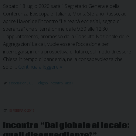
Sabato 18 luglio 2020 sarà il Segretario Generale della
Conferenza Episcopale Italiana, Mons. Stefano Russo, ad
aprire i lavori dell’incontro “Le realtà ecclesiali, segno di
speranza” che si terrà online dalle 9.30 alle 12.30.
L’appuntamento, promosso dalla Consulta Nazionale delle
Aggregazioni Laicali, vuole essere l’occasione per
interrogarsi, in una prospettiva di futuro, sul modo di essere
Chiesa in tempo di pandemia, nella consapevolezza che
CEI:
solo …
Continua a leggere
»
Le
realtà
associazioni
,
CEI
,
Foligno
,
incontro
,
laicali
ecclesiali,
segno
di
15 FEBBRAIO 2019
speranza
Incontro “Dal globale al locale:
quali diseguaglianze?”