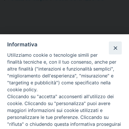
Informativa
Utilizziamo cookie o tecnologie simili per
HOME
VESCOVO
ORARI MESSE
CURIA VESCOVILE
finalità tecniche e, con il tuo consenso, anche per
TUTELA MINORI
UFFICI PASTORALI
PERSONE
VITA CONSACRATA
DOCUMENTI
CONTATTI
altre finalità ("interazioni e funzionalità semplici",
"miglioramento dell'esperienza", "misurazione" e
"targeting e pubblicità") come specificato nella
Copyright © 2018 Diocesi di Foligno /
Curia . Piazza Mons. Faloci 3 - 06034
cookie policy.
FOLIGNO [PG]
Cliccando su "accetta" acconsenti all'utilizzo dei
tel. 0742 350473 fax 0742 349021 email: info@diocesidifoligno.it . pec:
cookie. Cliccando su "personalizza" puoi avere
diocesidifoligno@pec.it
maggiori informazioni sui cookie utilizzati e
personalizzare le tue preferenze. Cliccando su
"rifiuta" o chiudendo questa informativa proseguirai