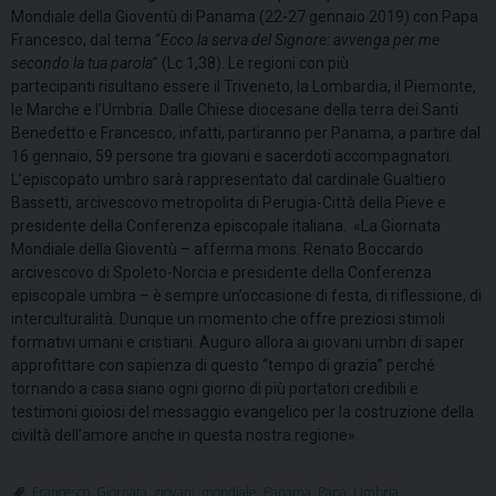
Mondiale della Gioventù di Panama (22-27 gennaio 2019) con Papa
Francesco, dal tema “
Ecco la serva del Signore: avvenga per me
secondo la tua parola
” (Lc 1,38). Le regioni con più
partecipanti risultano essere il Triveneto, la Lombardia, il Piemonte,
le Marche e l’Umbria. Dalle Chiese diocesane della terra dei Santi
Benedetto e Francesco, infatti, partiranno per Panama, a partire dal
16 gennaio, 59 persone tra giovani e sacerdoti accompagnatori.
L’episcopato umbro sarà rappresentato dal cardinale Gualtiero
Bassetti, arcivescovo metropolita di Perugia-Città della Pieve e
presidente della Conferenza episcopale italiana. «La Giornata
Mondiale della Gioventù – afferma mons. Renato Boccardo
arcivescovo di Spoleto-Norcia e presidente della Conferenza
episcopale umbra – è sempre un’occasione di festa, di riflessione, di
interculturalità. Dunque un momento che offre preziosi stimoli
formativi umani e cristiani. Auguro allora ai giovani umbri di saper
approfittare con sapienza di questo “tempo di grazia” perché
tornando a casa siano ogni giorno di più portatori credibili e
testimoni gioiosi del messaggio evangelico per la costruzione della
civiltà dell’amore anche in questa nostra regione».
Francesco
,
Giornata
,
giovani
,
mondiale
,
Panama
,
Papa
,
Umbria