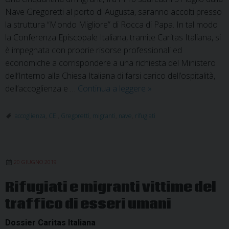
Nave Gregoretti al porto di Augusta, saranno accolti presso
la struttura “Mondo Migliore” di Rocca di Papa. In tal modo
la Conferenza Episcopale Italiana, tramite Caritas Italiana, si
è impegnata con proprie risorse professionali ed
economiche a corrispondere a una richiesta del Ministero
dell’Interno alla Chiesa Italiana di farsi carico dell’ospitalità,
Gregoretti,
dell’accoglienza e …
Continua a leggere
»
l’accoglienza
della
accoglienza
,
CEI
,
Gregoretti
,
migranti
,
nave
,
rifugiati
Chiesa
Italiana
20 GIUGNO 2019
Rifugiati e migranti vittime del
traffico di esseri umani
Dossier Caritas Italiana