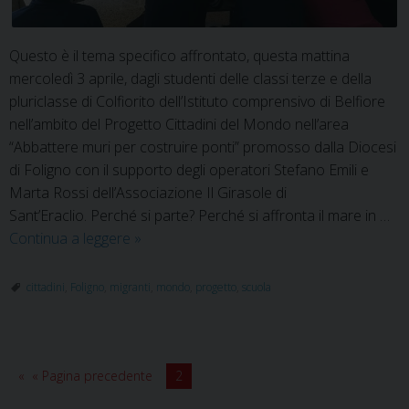
Questo è il tema specifico affrontato, questa mattina
mercoledì 3 aprile, dagli studenti delle classi terze e della
pluriclasse di Colfiorito dell’Istituto comprensivo di Belfiore
nell’ambito del Progetto Cittadini del Mondo nell’area
“Abbattere muri per costruire ponti” promosso dalla Diocesi
di Foligno con il supporto degli operatori Stefano Emili e
Marta Rossi dell’Associazione Il Girasole di
Sant’Eraclio. Perché si parte? Perché si affronta il mare in …
Il
Continua a leggere
»
viaggio
dei
cittadini
,
Foligno
,
migranti
,
mondo
,
progetto
,
scuola
migranti
« Pagina precedente
2