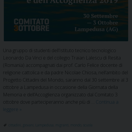
Una gruppo di studenti dell’Istituto tecnico tecnologico
Leonardo Da Vinci e del collegio Traian Lalescu di Resita
(Romania) accompagnati dai prof. Carlo Felice docente di
religione cattolica e da padre Nicolae Chiosa, nell’ambito del
Progetto Cittadini del Mondo, saranno dal 30 settembre al 3
ottobre a Lampedusa in occasione della Giornata della
Memoria e dell’Accoglienza organizzato dal Comitato 3
ottobre dove parteciperanno anche più di …
Continua a
Siamo
leggere
»
sulla
stessa
cittadini
,
giovani
,
Lampedusa
,
migranti
,
mondo
,
scuola
barca