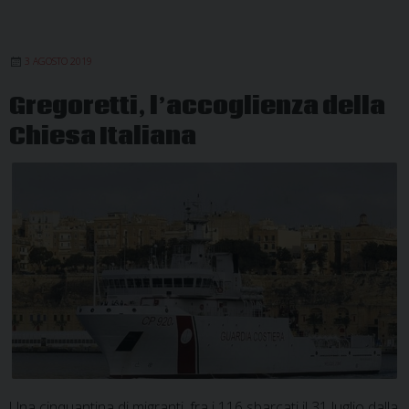
3 AGOSTO 2019
Gregoretti, l’accoglienza della
Chiesa Italiana
Una cinquantina di migranti, fra i 116 sbarcati il 31 luglio dalla