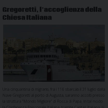
Gregoretti, l’accoglienza della
Chiesa Italiana
Una cinquantina di migranti, fra i 116 sbarcati il 31 luglio dalla
Nave Gregoretti al porto di Augusta, saranno accolti presso
la struttura “Mondo Migliore” di Rocca di Papa. In tal modo
la Conferenza Episcopale Italiana, tramite Caritas Italiana, si