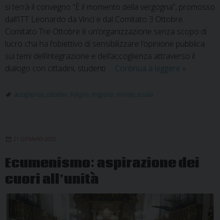
si terrà il convegno “È il momento della vergogna”, promosso
dall’ITT Leonardo da Vinci e dal Comitato 3 Ottobre.
Comitato Tre Ottobre è un’organizzazione senza scopo di
lucro cha ha l’obiettivo di sensibilizzare l’opinione pubblica
sui temi dell’integrazione e dell’accoglienza attraverso il
Cittadini
dialogo con cittadini, studenti …
Continua a leggere
»
del
Mondo:
accoglienza
,
cittadini
,
Foligno
,
migranti
,
mondo
,
scuola
riflettere
insieme
su
21 GENNAIO 2020
migranti
e
Ecumenismo: aspirazione dei
accoglienz
cuori all’unità