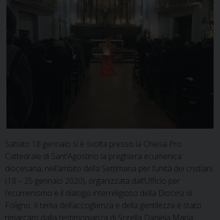
Sabato 18 gennaio si è svolta presso la Chiesa Pro
Cattedrale di Sant’Agostino la preghiera ecumenica
diocesana, nell’ambito della Settimana per l’unità dei cristiani
(18 – 25 gennaio 2020), organizzata dall’Ufficio per
l’ecumenismo e il dialogo interreligioso della Diocesi di
Foligno. Il tema dell’accoglienza e della gentilezza è stato
rimarcato dalla testimonianza di Sorella Daniela Maria