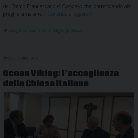
dell’Eremo Francescano di Campello che, partecipando alla
Ecumenismo:
preghiera insieme …
Continua a leggere
»
aspirazione
dei
accoglienza
,
Ecumenismo
,
Foligno
,
gentilezza
cuori
all’unità
25 SETTEMBRE 2019
Ocean Viking: l’accoglienza
della Chiesa italiana