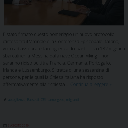
È stato firmato questo pomeriggio un nuovo protocollo
d’intesa tra il Viminale e la Conferenza Episcopale Italiana,
volto ad assicurare l’accoglienza di quanti – fra i 182 migranti
sbarcati ieri a Messina dalla nave Ocean Viking – non
saranno ridistribuiti tra Francia, Germania, Portogallo,
Irlanda e Lussemburgo. Si tratta di una sessantina di
persone, per le quali la Chiesa italiana ha risposto
Ocean
affermativamente alla richiesta …
Continua a leggere
»
Viking:
l’accogli
accoglienza
,
Bassetti
,
CEI
,
Lamorgese
,
migranti
della
Chiesa
italiana
3 AGOSTO 2019