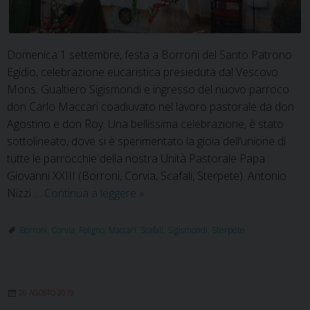
Domenica 1 settembre, festa a Borroni del Santo Patrono
Egidio, celebrazione eucaristica presieduta dal Vescovo
Mons. Gualtiero Sigismondi e ingresso del nuovo parroco
don Carlo Maccari coadiuvato nel lavoro pastorale da don
Agostino e don Roy. Una bellissima celebrazione, è stato
sottolineato, dove si è sperimentato la gioia dell’unione di
tutte le parrocchie della nostra Unità Pastorale Papa
Giovanni XXIII (Borroni, Corvia, Scafali, Sterpete). Antonio
La
Nizzi …
Continua a leggere
»
gioia
del
Borroni
,
Corvia
,
Foligno
,
Maccari
,
Scafali
,
Sigismondi
,
Sterpete
cambiamento
nell’Unità
pastorale
26 AGOSTO 2019
San