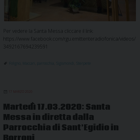
Per vedere la Santa Messa cliccare il link:
https://www.facebook.com/rgu.emittenteradiofonica/videos/
3492167694239591
Foligno
,
Maccari
,
parrocchia
,
Sigismondi
,
Sterpete
17 MARZO 2020
Martedì 17.03.2020: Santa
Messa in diretta dalla
Parrocchia di Sant’Egidio in
Borroni