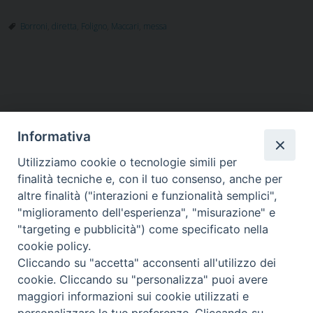
Borroni
,
diretta
,
Foligno
,
Maccari
,
messa
Informativa
Utilizziamo cookie o tecnologie simili per
HOME
VESCOVO
ORARI MESSE
CURIA VESCOVILE
finalità tecniche e, con il tuo consenso, anche per
TUTELA MINORI
UFFICI PASTORALI
PERSONE
VITA CONSACRATA
DOCUMENTI
CONTATTI
altre finalità ("interazioni e funzionalità semplici",
"miglioramento dell'esperienza", "misurazione" e
"targeting e pubblicità") come specificato nella
Copyright © 2018 Diocesi di Foligno /
Curia . Piazza Mons. Faloci 3 - 06034
cookie policy.
FOLIGNO [PG]
Cliccando su "accetta" acconsenti all'utilizzo dei
tel. 0742 350473 fax 0742 349021 email: info@diocesidifoligno.it . pec:
cookie. Cliccando su "personalizza" puoi avere
diocesidifoligno@pec.it
maggiori informazioni sui cookie utilizzati e