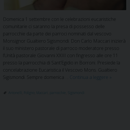
Domenica 1 settembre con le celebrazioni eucaristiche
comunitarie ci saranno la presa di possesso delle
parrocchie da parte dei parroci nominati dal vescovo
Monsignor Gualtiero Sigismondi. Don Carlo Maccari inizierà
il suo ministero pastorale di parroco moderatore presso
l’Unità pastorale Giovanni XXIII con l’ingresso alle ore 11
presso la parrocchia di Sant’Egidio in Borroni. Presiede la
concelabrazione Eucaristica il Vescovo Mons. Gualtiero
Ingresso
Sigismondi. Sempre domenica …
Continua a leggere
»
dei
nuovi
Antonelli
,
Foligno
,
Maccari
,
parrocchie
,
Sigismondi
parroci
P
o