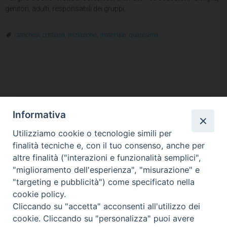
genitori, adulti, responsabili dei gruppi.
catechesi
,
cristiana
,
iniziazione
,
materiale
,
quaresima
Informativa
Utilizziamo cookie o tecnologie simili per
HOME
VESCOVO
ORARI MESSE
CURIA VESCOVILE
finalità tecniche e, con il tuo consenso, anche per
TUTELA MINORI
UFFICI PASTORALI
PERSONE
VITA CONSACRATA
DOCUMENTI
CONTATTI
altre finalità ("interazioni e funzionalità semplici",
"miglioramento dell'esperienza", "misurazione" e
"targeting e pubblicità") come specificato nella
Copyright © 2018 Diocesi di Foligno /
Curia . Piazza Mons. Faloci 3 - 06034
cookie policy.
FOLIGNO [PG]
Cliccando su "accetta" acconsenti all'utilizzo dei
tel. 0742 350473 fax 0742 349021 email: info@diocesidifoligno.it . pec:
cookie. Cliccando su "personalizza" puoi avere
diocesidifoligno@pec.it