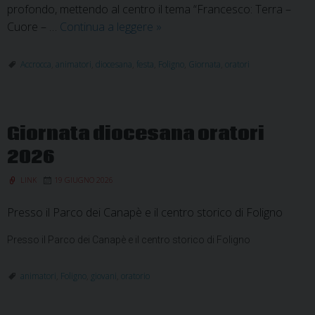
profondo, mettendo al centro il tema “Francesco: Terra –
Giornata
Cuore – …
Continua a leggere
»
Diocesana
degli
Accrocca
,
animatori
,
diocesana
,
festa
,
Foligno
,
Giornata
,
oratori
Oratori
e
Festa
Giornata diocesana oratori
degli
Animatori:
2026
il
LINK
19 GIUGNO 2026
programma
del
Presso il Parco dei Canapè e il centro storico di Foligno
25
giugno
Presso il Parco dei Canapè e il centro storico di Foligno
animatori
,
Foligno
,
giovani
,
oratorio