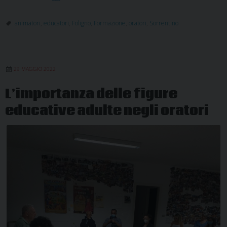
formazione
per
animatori
,
educatori
,
Foligno
,
Formazione
,
oratori
,
Sorrentino
educatori
e
animatori
29 MAGGIO 2022
degli
oratori
L’importanza delle figure
parrocchiali
educative adulte negli oratori