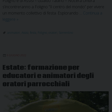
Foligno e di Assisi – Gualdo Tadino – Nocera Umbra
s’incontreranno a Foligno “Il centro del mondo” per vivere
un momento collettivo di festa. Esplorando …
Continua a
Le
leggere
»
due
Chiese
animatori
,
Assisi
,
festa
,
Foligno
,
oratori
,
Sorrentino
sorelle
in
festa
9 GIUGNO 2022
con
gli
Estate: formazione per
oratori
educatori e animatori degli
parrocchiali
oratori parrocchiali