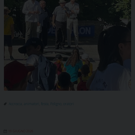
Accrocca
,
animatori
,
festa
,
Foligno
,
oratori
19 GIUGNO 2026