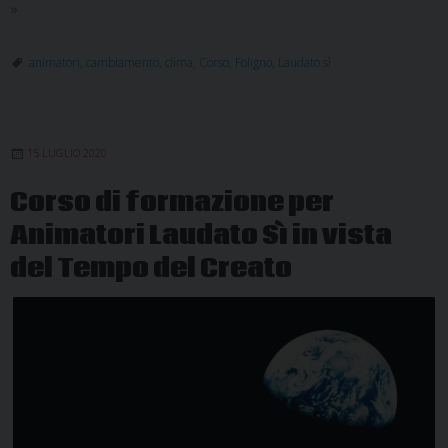
Prendiamoci
»
cura
della
animatori
,
cambiamento
,
clima
,
Corso
,
Foligno
,
Laudato sì
nostra
casa
comune.
15 LUGLIO 2020
Corso
online
Corso di formazione per
Laudato
Animatori Laudato Sì in vista
sì
del Tempo del Creato