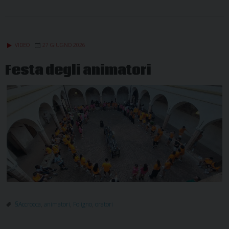
VIDEO
27 GIUGNO 2026
Festa degli animatori
§Accrocca
,
animatori
,
Foligno
,
oratori