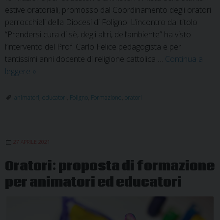
estive oratoriali, promosso dal Coordinamento degli oratori
parrocchiali della Diocesi di Foligno. L’incontro dal titolo
“Prendersi cura di sè, degli altri, dell’ambiente” ha visto
l’intervento del Prof. Carlo Felice pedagogista e per
tantissimi anni docente di religione cattolica …
Continua a
L’importanza
leggere
»
delle
figure
animatori
,
educatori
,
Foligno
,
Formazione
,
oratori
educative
adulte
negli
27 APRILE 2021
oratori
Oratori: proposta di formazione
per animatori ed educatori