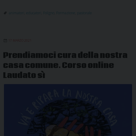
proposta
di
animatori
,
educatori
,
Foligno
,
Formazione
,
pastorale
formazio
per
animator
17 MARZO 2021
ed
educator
Prendiamoci cura della nostra
casa comune. Corso online
Laudato sì