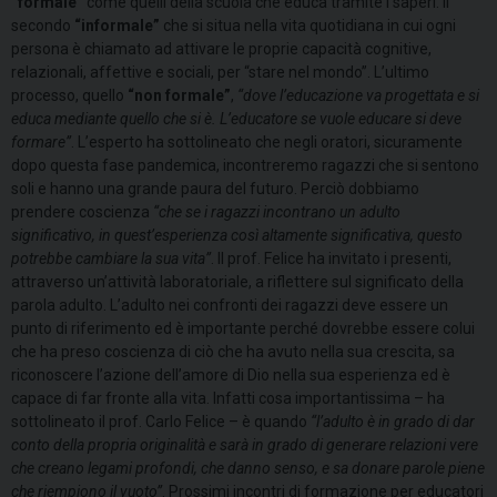
“formale”
come quelli della scuola che educa tramite i saperi. Il
secondo
“informale”
che
si situa nella vita quotidiana in cui ogni
persona è chiamato ad attivare le proprie capacità cognitive,
relazionali, affettive e sociali, per “stare nel mondo”. L’ultimo
processo, quello
“non formale”
,
“dove l’educazione va progettata e si
educa mediante quello che si è. L’educatore se vuole educare si deve
formare”
. L’esperto ha sottolineato che negli oratori, sicuramente
dopo questa fase pandemica, incontreremo ragazzi che si sentono
soli e hanno una grande paura del futuro. Perciò dobbiamo
prendere coscienza
“che se i ragazzi incontrano un adulto
significativo, in quest’esperienza così altamente significativa, questo
potrebbe cambiare la sua vita”
. Il prof. Felice ha invitato i presenti,
attraverso un’attività laboratoriale, a riflettere sul significato della
parola adulto. L’adulto nei confronti dei ragazzi deve essere un
punto di riferimento ed è importante perché dovrebbe essere colui
che ha preso coscienza di ciò che ha avuto nella sua crescita, sa
riconoscere l’azione dell’amore di Dio nella sua esperienza ed è
capace di far fronte
alla vita. Infatti cosa importantissima – ha
sottolineato il prof. Carlo Felice – è quando
“l’adulto è in grado di dar
conto della propria originalità e sarà in grado di generare relazioni vere
che creano legami profondi, che danno senso, e sa
donare parole piene
che riempiono il vuoto”
. Prossimi incontri di formazione per educatori