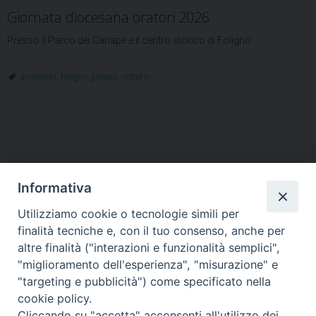
Giornata diocesana oratori 2026
Presso il Parco dei Canapè e il centro storico di Foligno
animatori
,
Foligno
,
giovani
,
oratorio
Informativa
Utilizziamo cookie o tecnologie simili per
HOME
VESCOVO
ORARI MESSE
CURIA VESCOVILE
finalità tecniche e, con il tuo consenso, anche per
TUTELA MINORI
UFFICI PASTORALI
PERSONE
VITA CONSACRATA
DOCUMENTI
CONTATTI
altre finalità ("interazioni e funzionalità semplici",
"miglioramento dell'esperienza", "misurazione" e
"targeting e pubblicità") come specificato nella
Copyright © 2018 Diocesi di Foligno /
Curia . Piazza Mons. Faloci 3 - 06034
cookie policy.
FOLIGNO [PG]
Cliccando su "accetta" acconsenti all'utilizzo dei