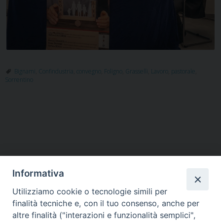
Bignami
,
Confindustria
,
convegno
,
Foligno
,
Grasselli
,
Lavoro
,
pastorale
,
Sorrentino
P
o
s
t
Informativa
N
a
Utilizziamo cookie o tecnologie simili per
HOME
VESCOVO
ORARI MESSE
CURIA VESCOVILE
v
finalità tecniche e, con il tuo consenso, anche per
TUTELA MINORI
UFFICI PASTORALI
PERSONE
VITA CONSACRATA
DOCUMENTI
CONTATTI
altre finalità ("interazioni e funzionalità semplici",
i