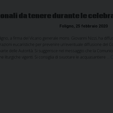
ionali da tenere durante le celebr
Foligno, 25 febbraio 2020
ligno, a firma del Vicario generale mons. Giovanni Nizzi, ha diff
razioni eucaristiche per prevenire un’eventuale diffusione del C
parte delle Autorità. Si suggerisce nel messaggio che la Comunio
 liturgiche vigenti. Si consiglia di svuotare le acquasantiere …
C