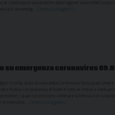
e le celebrazioni eucaristiche della regione sono infatti sospes
Giovedì
messa in streaming …
Continua a leggere
»
12
marzo
2020:
Santa
Messa
in
diretta
streaming
gno su emergenza coronavirus 09.
ligno ricorda, dopo la nota della Conferenza Episcopale Umbra c
li e festive con presenza di fedeli in tutte le chiese e santuari 
presbiteri, i quali non possono celebrare la Messa con il popolo
Nota
 le intenzioni …
Continua a leggere
»
della
Diocesi