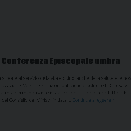
la
posizione
della
CEI
la Conferenza Episcopale umbra
 si pone al servizio della vita e quindi anche della salute e le nos
nizzazione. Verso le istituzioni pubbliche e politiche la Chiesa v
iera corresponsabile iniziative con cui contenere il diffonder
COVID-
 del Consiglio dei Ministri in data …
Continua a leggere
»
19:
indicazio
della
Confere