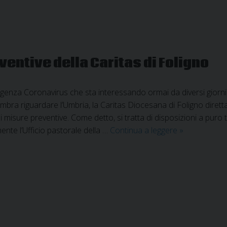
Episcopa
umbra
entive della Caritas di Foligno
ergenza Coronavirus che sta interessando ormai da diversi giorni l
bra riguardare l’Umbria, la Caritas Diocesana di Foligno diret
di misure preventive. Come detto, si tratta di disposizioni a puro
Coronavirus:
nte l’Ufficio pastorale della …
Continua a leggere
»
le
misure
preventive
della
Caritas
di
Foligno