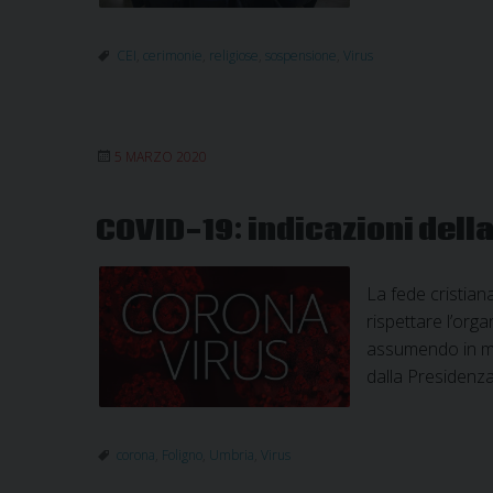
CEI
,
cerimonie
,
religiose
,
sospensione
,
Virus
5 MARZO 2020
COVID-19: indicazioni del
La fede cristiana
rispettare l’orga
assumendo in man
dalla Presidenza
corona
,
Foligno
,
Umbria
,
Virus