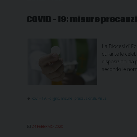
COVID – 19: misure precauz
La Diocesi di Fo
durante le celeb
disposizioni da 
secondo le norme
covi - 19
,
Foligno
,
misure
,
precauzionali
,
Virus
24 FEBBRAIO 2020