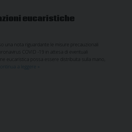
azioni eucaristiche
uso una nota riguardante le misure precauzionali
oronavirus COVID -19 in attesa di eventuali
ne eucaristica possa essere distribuita sulla mano,
COVID
ontinua a leggere
»
–
19:
misure
precauzionali
da
tenere
durante
le