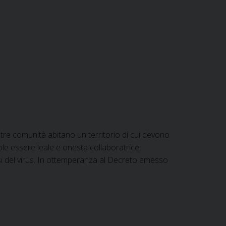
tre co­mu­­nità abitano un territorio di cui devono
uole essere leale e onesta collaboratrice,
si del virus. In ottemperanza al Decreto emesso
ni
nza