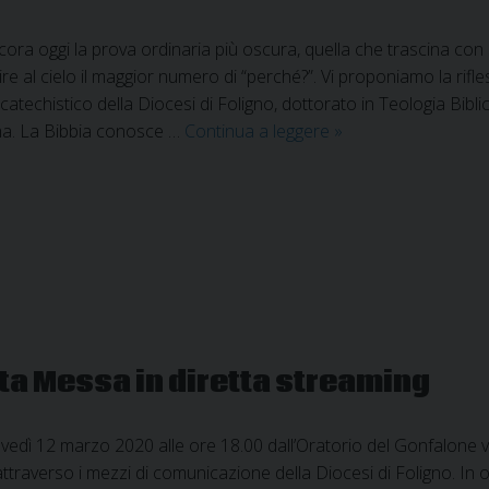
cora oggi la prova ordinaria più oscura, quella che trascina con s
lire al cielo il maggior numero di “perché?”. Vi proponiamo la r
o catechistico della Diocesi di Foligno, dottorato in Teologia Bib
Alcune
a. La Bibbia conosce …
Continua a leggere
»
riflessioni
bibliche
intorno
al
COVID19
a
cura
di
don
ta Messa in diretta streaming
Giovanni
Zampa
vedì 12 marzo 2020 alle ore 18.00 dall’Oratorio del Gonfalone v
attraverso i mezzi di comunicazione della Diocesi di Foligno. In 