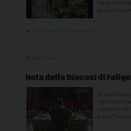
marzo 2020, tutt
sera verrà tras
comunicazione
,
corona
,
messa
,
sociale
,
Virus
9 MARZO 2020
Nota della Diocesi di Foli
La Diocesi di Fo
Sante Messe feria
compreso, che i 
populo” secondo