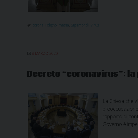
corona
,
Foligno
,
messa
,
Sigismondi
,
Virus
8 MARZO 2020
Decreto “coronavirus”: la 
La Chiesa che vi
preoccupazione, 
rapporto di confr
Governo è imp