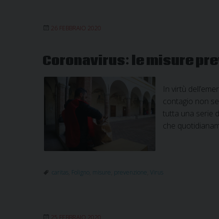
26 FEBBRAIO 2020
Coronavirus: le misure prev
In virtù dell’em
contagio non sem
tutta una serie 
che quotidianame
caritas
,
Foligno
,
misure
,
prevenzione
,
Virus
25 FEBBRAIO 2020