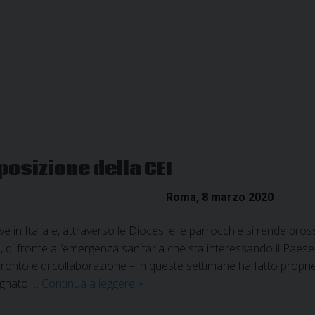
di
Foligno
su
emergenza
coronavirus
09.03.2020
posizione della CEI
Roma, 8 marzo 2020
ve in Italia e, attraverso le Diocesi e le parrocchie si rende p
di fronte all’emergenza sanitaria che sta interessando il Paese. R
onto e di collaborazione – in queste settimane ha fatto proprie, r
Decreto
egnato …
Continua a leggere
»
“coronavirus”: