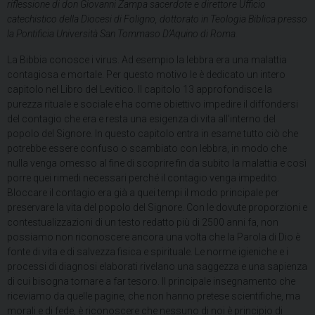
riflessione di don Giovanni Zampa sacerdote e direttore Ufficio
catechistico della Diocesi di Foligno, dottorato in Teologia Biblica presso
la Pontificia Università San Tommaso D’Aquino di Roma.
La Bibbia conosce i virus. Ad esempio la lebbra era una malattia
contagiosa e mortale. Per questo motivo le è dedicato un intero
capitolo nel Libro del Levitico. Il capitolo 13 approfondisce la
purezza rituale e sociale e ha come obiettivo impedire il diffondersi
del contagio che era e resta una esigenza di vita all’interno del
popolo del Signore. In questo capitolo entra in esame tutto ciò che
potrebbe essere confuso o scambiato con lebbra, in modo che
nulla venga omesso al fine di scoprire fin da subito la malattia e così
porre quei rimedi necessari perché il contagio venga impedito.
Bloccare il contagio era già a quei tempi il modo principale per
preservare la vita del popolo del Signore. Con le dovute proporzioni e
contestualizzazioni di un testo redatto più di 2500 anni fa, non
possiamo non riconoscere ancora una volta che la Parola di Dio è
fonte di vita e di salvezza fisica e spirituale. Le norme igieniche e i
processi di diagnosi elaborati rivelano una saggezza e una sapienza
di cui bisogna tornare a far tesoro. Il principale insegnamento che
riceviamo da quelle pagine, che non hanno pretese scientifiche, ma
morali e di fede, è riconoscere che nessuno di noi è principio di