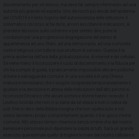
discernimento per sé stesso, ma deve far sempre riferimento ad una
autorità più grande ed esperta. Uno dei rischi più elevati dell’epidemia
del COVID19 è il lento logorio dell’autorevolezza delle istituzioni: il
sistematico riscorso al fai da te, al non ascoltare le indicazioni, al
prendere decisioni sullo schermo e per sentito dire, pone le
condizioni per una progressiva disgregazione del senso di
appartenenza ad uno Stato, ad una democrazia, ad una comunità
civile e religiosa con tutte le sue strutture di servizio. Questa è la
prima epidemia dell’era della globalizzazione, di internet e dei cellulari.
Se viene meno il riconoscere il ruolo di discernimento e la fiducia per
chi ha compiti di guida, è praticamente impossibile attivare politiche
di bene e salvaguardia comune. In una società e in una Chiesa
matura è necessario che il singolo sospenda temporaneamente il
giudizio e la decisione in attesa delle indicazioni dall’alto perché si
riconosce l’incarico che alcuni uomini e donne hanno ricevuto. Il
Levitico ricorda che non ci si sana da sé stessi e non ci salva da
soli. Il terzo libro della Bibbia insegna che non spetta solo a noi
stessi decidere i propri comportamenti quando c’è in gioco il bene
comune. Allo stesso tempo chiarisce senza ombre che dal nostro
benessere personale può dipendere la salute di tutti. Sarà un grande
esercizio quaresimale quello di togliere le mani dal nostro cellulare e