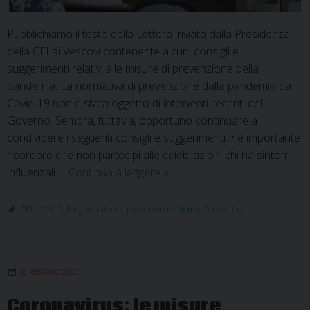
Pubblichiamo il testo della Lettera inviata dalla Presidenza
della CEI ai Vescovi contenente alcuni consigli e
suggerimenti relativi alle misure di prevenzione della
pandemia. La normativa di prevenzione dalla pandemia da
Covid-19 non è stata oggetto di interventi recenti del
Governo. Sembra, tuttavia, opportuno continuare a
condividere i seguenti consigli e suggerimenti: • è importante
ricordare che non partecipi alle celebrazioni chi ha sintomi
CEI:
influenzali …
Continua a leggere
»
misure
di
CEI
,
COVID
,
Foligno
,
misure
,
prevenzione
,
Roma
,
Sorrentino
prevenzione
della
pandemia
26 FEBBRAIO 2020
Coronavirus: le misure