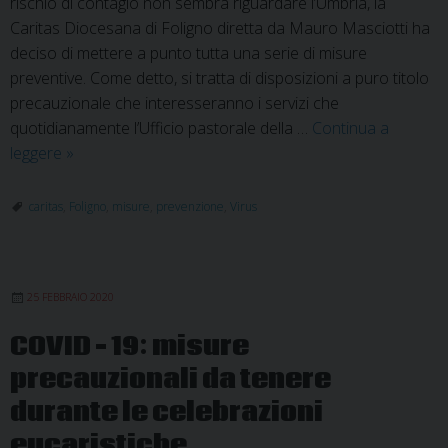
rischio di contagio non sembra riguardare l’Umbria, la
Caritas Diocesana di Foligno diretta da Mauro Masciotti ha
deciso di mettere a punto tutta una serie di misure
preventive. Come detto, si tratta di disposizioni a puro titolo
precauzionale che interesseranno i servizi che
quotidianamente l’Ufficio pastorale della …
Continua a
Coronavirus:
leggere
»
le
misure
caritas
,
Foligno
,
misure
,
prevenzione
,
Virus
preventive
della
Caritas
25 FEBBRAIO 2020
di
Foligno
COVID – 19: misure
precauzionali da tenere
durante le celebrazioni
eucaristiche