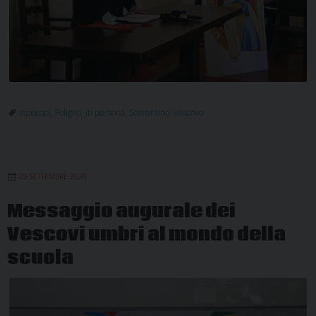
episcopi
,
Foligno
,
in persona
,
Sorrentino
,
Vescovo
29 SETTEMBRE 2020
Messaggio augurale dei
Vescovi umbri al mondo della
scuola