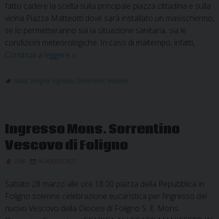
fatto cadere la scelta sulla principale piazza cittadina e sulla
vicina Piazza Matteotti dove sarà installato un maxischermo,
se lo permetteranno sia la situazione sanitaria, sia le
condizioni meteorologiche. In caso di maltempo, infatti, …
Celebrazione
Continua a leggere
»
per
l’ingresso
Assisi
,
Foligno
,
Ingresso
,
Sorrentino
,
Vescovo
del
Vescovo
Sorrentino
Ingresso Mons. Sorrentino
Vescovo di Foligno
LINK
16 AGOSTO 2021
Sabato 28 marzo alle ore 18.00 piazza della Repubblica in
Foligno solenne celebrazione eucaristica per l’ingresso del
nuovo Vescovo della Diocesi di Foligno S. E. Mons.