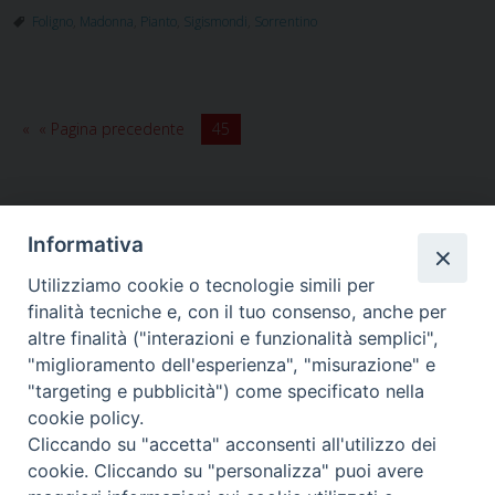
Pianto:
Foligno
,
Madonna
,
Pianto
,
Sigismondi
,
Sorrentino
Patrona
della
Città
e
« Pagina precedente
45
della
Diocesi
di
Foligno
Informativa
Utilizziamo cookie o tecnologie simili per
HOME
VESCOVO
ORARI MESSE
CURIA VESCOVILE
finalità tecniche e, con il tuo consenso, anche per
TUTELA MINORI
UFFICI PASTORALI
PERSONE
VITA CONSACRATA
DOCUMENTI
CONTATTI
altre finalità ("interazioni e funzionalità semplici",
"miglioramento dell'esperienza", "misurazione" e
"targeting e pubblicità") come specificato nella
Copyright © 2018 Diocesi di Foligno /
Curia . Piazza Mons. Faloci 3 - 06034
cookie policy.
FOLIGNO [PG]
Cliccando su "accetta" acconsenti all'utilizzo dei
tel. 0742 350473 fax 0742 349021 email: info@diocesidifoligno.it . pec:
cookie. Cliccando su "personalizza" puoi avere
diocesidifoligno@pec.it