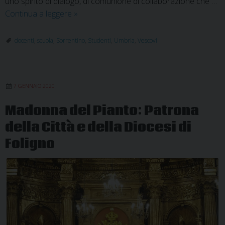
uno spirito di dialogo, di comunione di collaborazione che …
Messaggio
Continua a leggere
»
augurale
dei
docenti
,
scuola
,
Sorrentino
,
Studenti
,
Umbria
,
Vescovi
Vescovi
umbri
al
7 GENNAIO 2020
mondo
della
Madonna del Pianto: Patrona
scuola
della Città e della Diocesi di
Foligno