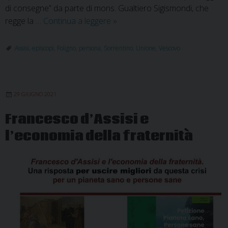
di consegne” da parte di mons. Gualtiero Sigismondi, che
Foligno
regge la …
Continua a leggere
»
attende
il
Assisi
,
episcopi
,
Foligno
,
persona
,
Sorrentino
,
Unione
,
Vescovo
vescovo
Domenico
Sorrentino
29 GIUGNO 2021
Francesco d’Assisi e
l’economia della fraternità