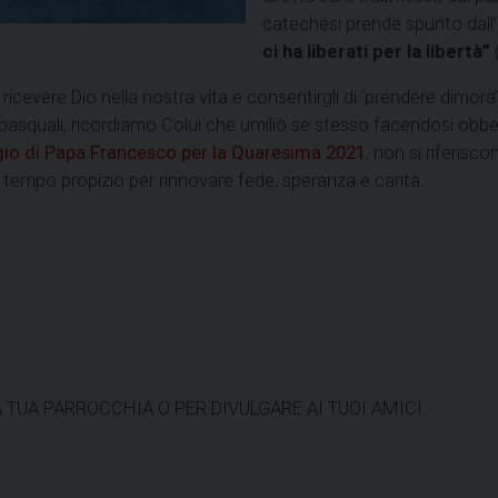
catechesi prende spunto dall’
ci ha liberati per la libertà”
(
cevere Dio nella nostra vita e consentirgli di ‘prendere dimora’
pasquali, ricordiamo Colui che umiliò se stesso facendosi obbe
o di Papa Francesco per la Quaresima 2021
, non si riferis
un tempo propizio per rinnovare fede, speranza e carità.
TUA PARROCCHIA O PER DIVULGARE AI TUOI AMICI.