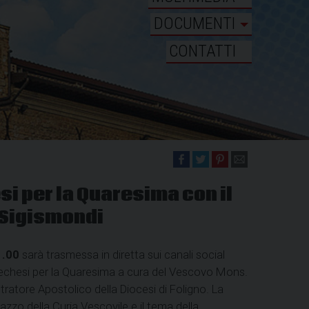
DOCUMENTI
CONTATTI
si per la Quaresima con il
Sigismondi
1.00
sarà trasmessa in diretta sui canali social
atechesi per la Quaresima a cura del Vescovo Mons.
ratore Apostolico della Diocesi di Foligno. La
azzo della Curia Vescovile e il tema della