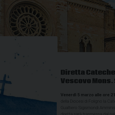
Diretta Cateche
Vescovo Mons. 
Venerdì 5 marzo alle ore 2
della Diocesi di Foligno la C
Gualtiero Sigismondi Amminist
diretta sarà trasmessa dal pal