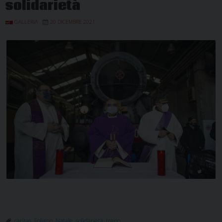
solidarietà
GALLERIA
20 DICEMBRE 2021
caritas
,
Foligno
,
Natale
,
solidarietà
,
treno