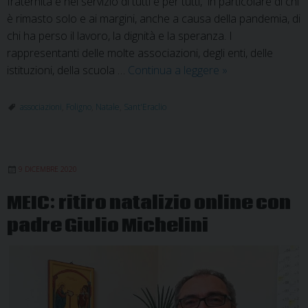
fraternità e nel servizio di tutti e per tutti, in particolare di chi
è rimasto solo e ai margini, anche a causa della pandemia, di
chi ha perso il lavoro, la dignità e la speranza. I
rappresentanti delle molte associazioni, degli enti, delle
Natale
istituzioni, della scuola …
Continua a leggere
»
a
Sant’Eraclio:
associazioni
,
Foligno
,
Natale
,
Sant'Eraclio
stupirci
insieme…
raccontiamoci
9 DICEMBRE 2020
MEIC: ritiro natalizio online con
padre Giulio Michelini