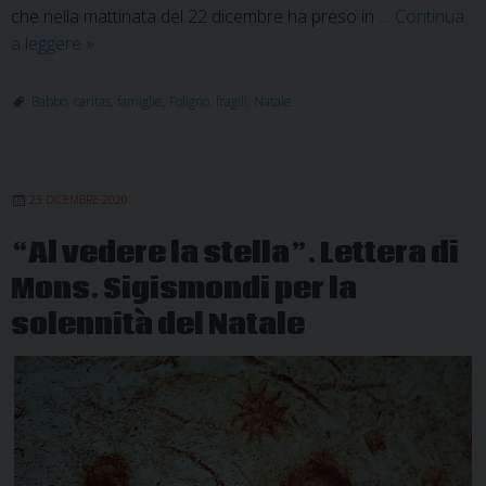
che nella mattinata del 22 dicembre ha preso in …
Continua
Un
a leggere
»
Babbo
Natale
Babbo
,
caritas
,
famiglie
,
Foligno
,
fragili
,
Natale
a
domicilio.
Segno
23 DICEMBRE 2020
di
vicinanza
“Al vedere la stella”. Lettera di
alle
Mons. Sigismondi per la
famiglie
più
solennità del Natale
fragili