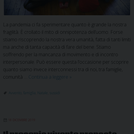
La pandemia ci fa sperimentare quanto è grande la nostra
fragilità. È crollato il mito di onnipotenza dell’uomo. Forse
stiamo riscoprendo la nostra vera umanità, fatta di tanti limiti
ma anche di tanta capacità di fare del bene. Stiamo
soffrendo per la mancanza di movimento e di incontro
interpersonale. Può essere questa l’occasione per scoprire
quanto siamo invece interconnessi tra di noi, tra famiglie,
“Metti
comunità …
Continua a leggere
»
una
sera
Avvento
,
famiglia
,
Natale
,
sussidi
…
il
Vangelo
18 DICEMBRE 2019
in
tavola”: