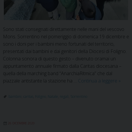
Sono stati consegnati direttamente nelle mani del vescovo
Mons. Sorrentino nel pomeriggio di domenica 19 dicembre e
sono i doni per i bambini meno fortunati del territorio,
presentati dai bambini e dai genitori della Diocesi di Foligno.
Colonna sonora di questo gesto – divenuto oramai un
appuntamento annuale firmato dalla Caritas diocesana –
quella della marching band “AnarchiaRitmica” che dal
Conse
piazzale antistante la stazione ha …
Continua a leggere
»
al
vesco
bambini
,
caritas
,
Foligno
,
Natale
,
regali
,
Sorrentino
i
doni
per
26 DICEMBRE 2020
i
bambi