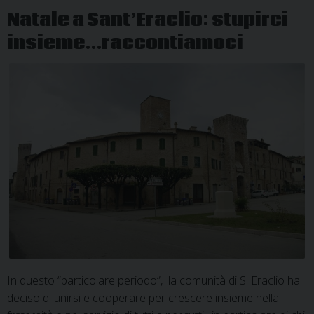
mezzanotte
Natale a Sant’Eraclio: stupirci
della
insieme…raccontiamoci
Notte
di
Natale
In questo “particolare periodo”, la comunità di S. Eraclio ha
deciso di unirsi e cooperare per crescere insieme nella