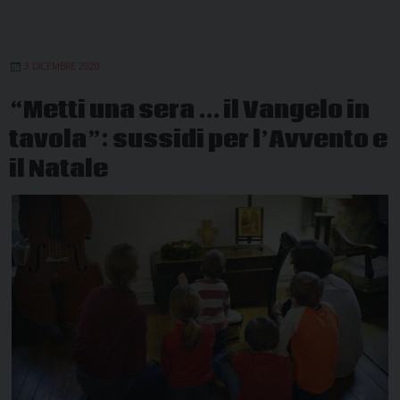
online
con
padre
3 DICEMBRE 2020
Giulio
Michelini
“Metti una sera … il Vangelo in
tavola”: sussidi per l’Avvento e
il Natale