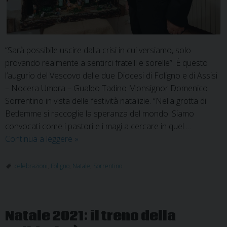
“Sarà possibile uscire dalla crisi in cui versiamo, solo
provando realmente a sentirci fratelli e sorelle”. È questo
l’augurio del Vescovo delle due Diocesi di Foligno e di Assisi
– Nocera Umbra – Gualdo Tadino Monsignor Domenico
Sorrentino in vista delle festività natalizie. “Nella grotta di
Betlemme si raccoglie la speranza del mondo. Siamo
convocati come i pastori e i magi a cercare in quel …
Messaggio
Continua a leggere
»
natalizio
di
celebrazioni
,
Foligno
,
Natale
,
Sorrentino
Mons.
Sorrentino
Natale 2021: il treno della