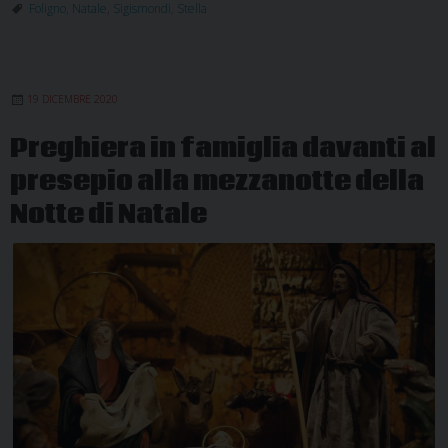
la
Foligno
,
Natale
,
Sigismondi
,
Stella
stella”.
Lettera
di
19 DICEMBRE 2020
Mons.
Sigismondi
Preghiera in famiglia davanti al
per
presepio alla mezzanotte della
la
solennità
Notte di Natale
del
Natale