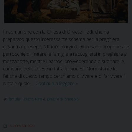
In comunione con la Chiesa di Orvieto-Todi, che ha
preparato questo interessante schema per la preghiera
davanti al presepe, l’Ufficio Liturgico Diocesano propone alle
parrocchie di invitare le famiglie a raccogliersi in preghiera a
mezzanotte, mentre i parroci provvederanno a suonare le
campane delle chiese in tutta la diocesi. Nonostante le
fatiche di questo tempo cerchiamo di vivere e di far vivere il
Preghiera
Natale quale …
Continua a leggere
»
in
famiglia
famiglia
,
Foligno
,
Natale
,
preghiera
,
presepio
davanti
al
presepio
15 DICEMBRE 2020
alla