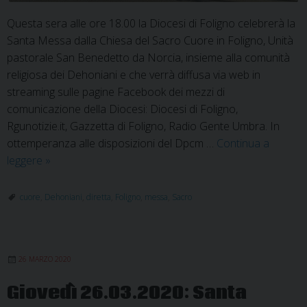
Questa sera alle ore 18.00 la Diocesi di Foligno celebrerà la
Santa Messa dalla Chiesa del Sacro Cuore in Foligno, Unità
pastorale San Benedetto da Norcia, insieme alla comunità
religiosa dei Dehoniani e che verrà diffusa via web in
streaming sulle pagine Facebook dei mezzi di
comunicazione della Diocesi: Diocesi di Foligno,
Rgunotizie.it, Gazzetta di Foligno, Radio Gente Umbra. In
ottemperanza alle disposizioni del Dpcm …
Continua a
Sabato
leggere
»
28.03.2020:
diretta
cuore
,
Dehoniani
,
diretta
,
Foligno
,
messa
,
Sacro
Santa
Messa
dalla
26 MARZO 2020
Chiesa
del
Giovedì 26.03.2020: Santa
Sacro