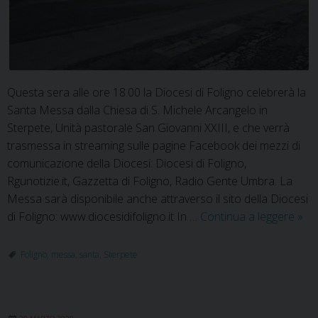
Questa sera alle ore 18.00 la Diocesi di Foligno celebrerà la
Santa Messa dalla Chiesa di S. Michele Arcangelo in
Sterpete, Unità pastorale San Giovanni XXIII, e che verrà
trasmessa in streaming sulle pagine Facebook dei mezzi di
comunicazione della Diocesi: Diocesi di Foligno,
Rgunotizie.it, Gazzetta di Foligno, Radio Gente Umbra. La
Messa sarà disponibile anche attraverso il sito della Diocesi
Mar
di Foligno: www.diocesidifoligno.it In …
Continua a leggere
»
31.0
dire
Foligno
,
messa
,
santa
,
Sterpete
San
Mes
dall