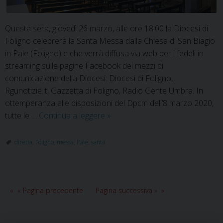
Questa sera, giovedì 26 marzo, alle ore 18.00 la Diocesi di
Foligno celebrerà la Santa Messa dalla Chiesa di San Biagio
in Pale (Foligno) e che verrà diffusa via web per i fedeli in
streaming sulle pagine Facebook dei mezzi di
comunicazione della Diocesi: Diocesi di Foligno,
Rgunotizie.it, Gazzetta di Foligno, Radio Gente Umbra. In
ottemperanza alle disposizioni del Dpcm dell’8 marzo 2020,
Giovedì
tutte le …
Continua a leggere
»
26.03.2020:
diretta
diretta
,
Foligno
,
messa
,
Pale
,
santa
Santa
Messa
dalla
Chiesa
« Pagina precedente
Pagina successiva »
di
S.