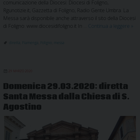
comunicazione della Diocesi: Diocesi di Foligno,
Rgunotizie.it, Gazzetta di Foligno, Radio Gente Umbra. La
Messa sarà disponibile anche attraverso il sito della Diocesi
Lun
di Foligno: www.diocesidifoligno.it In …
Continua a leggere
»
30.0
dire
diretta
,
Fiamenga
,
Foligno
,
messa
San
Mes
dall
29 MARZO 2020
Chi
S.
Domenica 29.03.2020: diretta
Gio
Santa Messa dalla Chiesa di S.
Ev.
in
Agostino
Fia