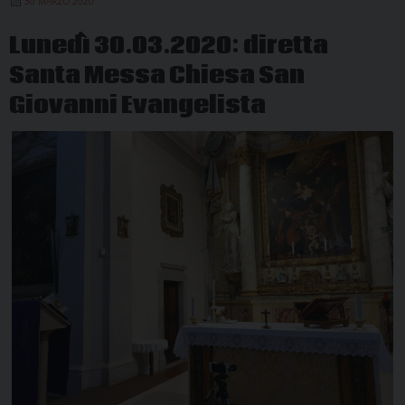
30 MARZO 2020
Chi
di
Lunedì 30.03.2020: diretta
S.
Santa Messa Chiesa San
Mic
Arc.
Giovanni Evangelista
in
Ste