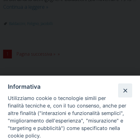
Valter
Continua a leggere
»
Baldaccini:
un
Baldaccini
,
Foligno
,
Jacobilli
testimone
di
fede,
un
1
Pagina successiva »
esempio
di
padre
e
Informativa
d’imprenditore
Utilizziamo cookie o tecnologie simili per
HOME
VESCOVO
ORARI MESSE
CURIA VESCOVILE
finalità tecniche e, con il tuo consenso, anche per
TUTELA MINORI
UFFICI PASTORALI
PERSONE
VITA CONSACRATA
DOCUMENTI
CONTATTI
altre finalità ("interazioni e funzionalità semplici",
"miglioramento dell'esperienza", "misurazione" e
"targeting e pubblicità") come specificato nella
Copyright © 2018 Diocesi di Foligno /
Curia . Piazza Mons. Faloci 3 - 06034
cookie policy.
FOLIGNO [PG]