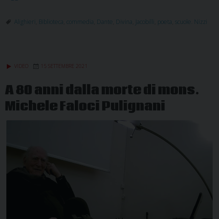
dantesche
alla
Alighieri
,
Biblioteca
,
commedia
,
Dante
,
Divina
,
Jacobilli
,
poeta
,
scuole. Nizzi
biblioteca
Jacobilli
VIDEO
15 SETTEMBRE 2021
A 80 anni dalla morte di mons.
Michele Faloci Pulignani