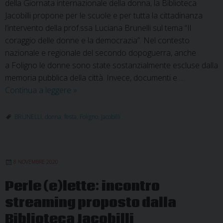
della Giornata internazionale della donna, la Biblioteca
Jacobilli propone per le scuole e per tutta la cittadinanza
l’intervento della prof.ssa Luciana Brunelli sul tema “Il
coraggio delle donne e la democrazia”. Nel contesto
nazionale e regionale del secondo dopoguerra, anche
a Foligno le donne sono state sostanzialmente escluse dalla
memoria pubblica della città. Invece, documenti e …
Giornata
Continua a leggere
»
della
Donna:
BRUNELLI
,
donna
,
festa
,
Foligno
,
Jacobilli
Il
coraggio
delle
8 NOVEMBRE 2020
donne
e
Perle (e)lette: incontro
la
streaming proposto dalla
democrazia
Biblioteca Jacobilli