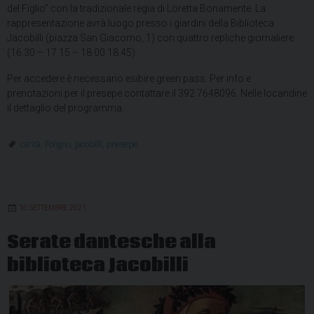
carità
del Figlio” con la tradizionale regia di Loretta Bonamente. La
rappresentazione avrà luogo presso i giardini della Biblioteca
Jacobilli (piazza San Giacomo, 1) con quattro repliche giornaliere
(16.30 – 17.15 – 18.00 18.45).
Per accedere è necessario esibire green pass. Per info e
prenotazioni per il presepe contattare il 392 7648096. Nelle locandine
il dettaglio del programma.
carità
,
Foligno
,
Jacobilli
,
presepe
16 SETTEMBRE 2021
Serate dantesche alla
biblioteca Jacobilli