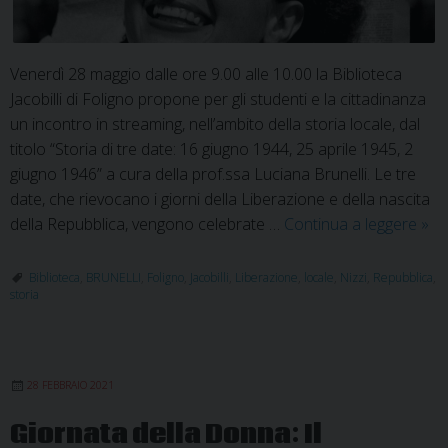
Venerdì 28 maggio dalle ore 9.00 alle 10.00 la Biblioteca
Jacobilli di Foligno propone per gli studenti e la cittadinanza
un incontro in streaming, nell’ambito della storia locale, dal
titolo “Storia di tre date: 16 giugno 1944, 25 aprile 1945, 2
giugno 1946” a cura della prof.ssa Luciana Brunelli. Le tre
date, che rievocano i giorni della Liberazione e della nascita
Le
della Repubblica, vengono celebrate …
Continua a leggere
»
tre
date
Biblioteca
,
BRUNELLI
,
Foligno
,
Jacobilli
,
Liberazione
,
locale
,
Nizzi
,
Repubblica
,
storia
dall
Lib
alla
nas
28 FEBBRAIO 2021
dell
Rep
Giornata della Donna: Il