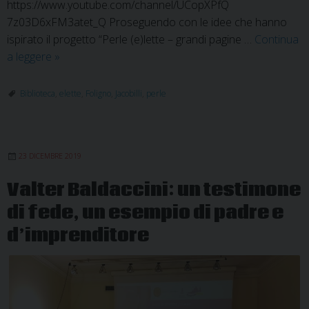
https://www.youtube.com/channel/UCopXPfQ
7z03D6xFM3atet_Q Proseguendo con le idee che hanno
ispirato il progetto “Perle (e)lette – grandi pagine …
Continua
Perle
a leggere
»
(e)lette:
incontro
Biblioteca
,
elette
,
Foligno
,
Jacobilli
,
perle
streaming
proposto
dalla
23 DICEMBRE 2019
Biblioteca
Jacobilli
Valter Baldaccini: un testimone
di fede, un esempio di padre e
d’imprenditore