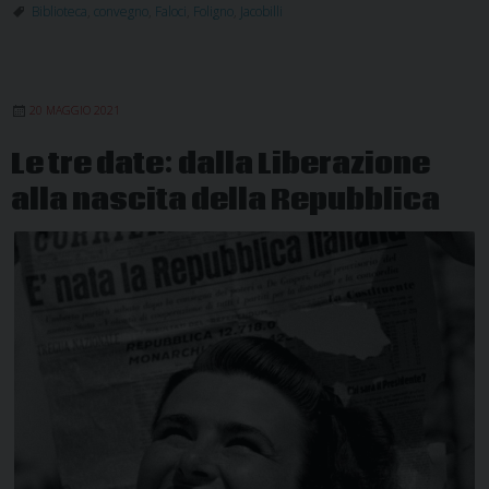
Jacobilli
Biblioteca
,
convegno
,
Faloci
,
Foligno
,
Jacobilli
convegn
su
Mons.
20 MAGGIO 2021
Faloci
Pulignani
Le tre date: dalla Liberazione
alla nascita della Repubblica