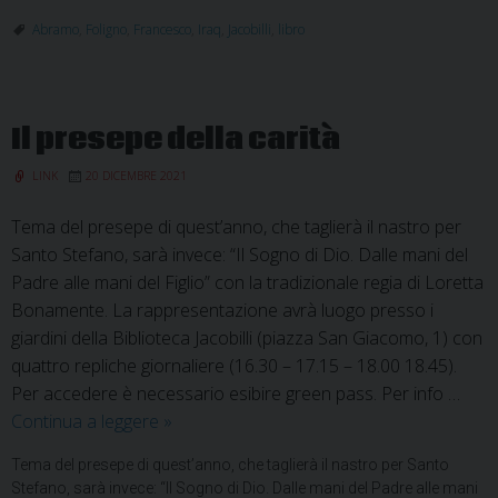
pres
Abramo
,
Foligno
,
Francesco
,
Iraq
,
Jacobilli
,
libro
del
libro
“Rito
Il presepe della carità
ad
Abra
LINK
20 DICEMBRE 2021
Tema del presepe di quest’anno, che taglierà il nastro per
Santo Stefano, sarà invece: “Il Sogno di Dio. Dalle mani del
Padre alle mani del Figlio” con la tradizionale regia di Loretta
Bonamente. La rappresentazione avrà luogo presso i
giardini della Biblioteca Jacobilli (piazza San Giacomo, 1) con
quattro repliche giornaliere (16.30 – 17.15 – 18.00 18.45).
Per accedere è necessario esibire green pass. Per info …
Il
Continua a leggere
»
presepe
Tema del presepe di quest’anno, che taglierà il nastro per Santo
della
Stefano, sarà invece: “Il Sogno di Dio. Dalle mani del Padre alle mani