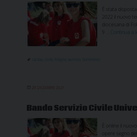
È stata disposta
2022 il nuovo te
diocesana di Fol
9 …
Continua a 
caritas
,
civile
,
Foligno
,
servizio
,
Sorrentino
28 DICEMBRE 2021
Bando Servizio Civile Univer
È online il nuov
opere segno dell