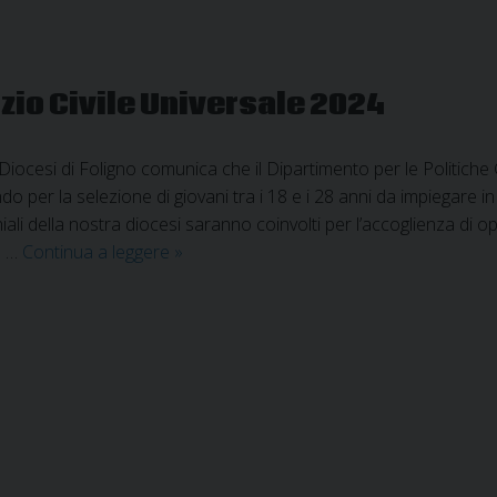
vizio Civile Universale 2024
Diocesi di Foligno comunica che il Dipartimento per le Politiche Gi
do per la selezione di giovani tra i 18 e i 28 anni da impiegare in
ali della nostra diocesi saranno coinvolti per l’accoglienza di op
Foligno:
o …
Continua a leggere
»
14
posti
per
il
Servizio
Civile
Universale
2024