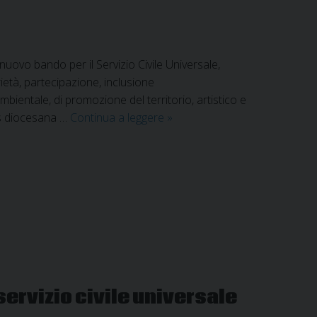
 nuovo bando per il Servizio Civile Universale,
ietà, partecipazione, inclusione
bientale, di promozione del territorio, artistico e
13
tas diocesana …
Continua a leggere
»
posti
per
il
servizio
civile
in
Caritas
servizio civile universale