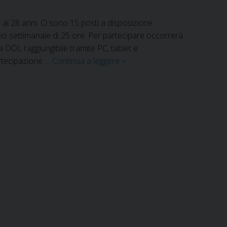
8 ai 28 anni. Ci sono 15 posti a disposizione
pegno settimanale di 25 ore. Per partecipare occorrerà
 DOL raggiungibile tramite PC, tablet e
Nuovo
partecipazione …
Continua a leggere
»
bando
per
il
servizio
civile
universale