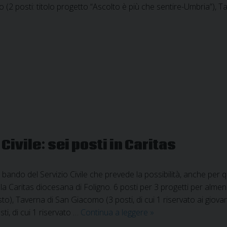
o (2 posti: titolo progetto “Ascolto è più che sentire-Umbria”), 
le:
li
Civile: sei posti in Caritas
o bando del Servizio Civile che prevede la possibilità, anche per 
a Caritas diocesana di Foligno. 6 posti per 3 progetti per almen
sto), Taverna di San Giacomo (3 posti, di cui 1 riservato ai giov
Nuovo
sti, di cui 1 riservato …
Continua a leggere
»
bando