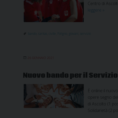
Centro di Ascolt
Bando
leggere
»
Servizio
Civile
Universa
bando
,
caritas
,
civile
,
Foligno
,
giovani
,
servizio
10
posti
disponibi
in
26 GENNAIO 2021
Caritas
Nuovo bando per il Servizio 
È online il nuov
opere segno dell
di Ascolto (1 po
Solidarietà (2 po