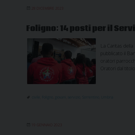
28 DICEMBRE 2023
Foligno: 14 posti per il Ser
La Caritas della 
pubblicato il Ban
oratori parrocchi
Oratori dal titol
civile
,
Foligno
,
giovani
,
servizio
,
Sorrentino
,
Umbria
19 GENNAIO 2023