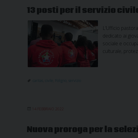
13 posti per il servizio civil
L’Ufficio pastora
dedicato ai giov
sociale e occupa
culturale, protez
caritas
,
civile
,
Foligno
,
servizio
14 FEBBRAIO 2022
Nuova proroga per la selezi