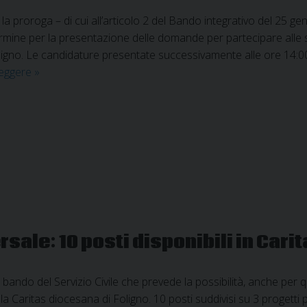
 la proroga – di cui all’articolo 2 del Bando integrativo del 25 
rmine per la presentazione delle domande per partecipare alle sel
igno. Le candidature presentate successivamente alle ore 14:00
Nuova
leggere
»
proroga
per
la
selezione
degli
operatori
volontari
del
servizio
sale: 10 posti disponibili in Cari
civile
universale
o bando del Servizio Civile che prevede la possibilità, anche per 
a Caritas diocesana di Foligno. 10 posti suddivisi su 3 progetti 