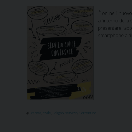
È online il nuovo
all’interno dell
presentare l’app
smartphone all’i
caritas
,
civile
,
Foligno
,
servizio
,
Sorrentino