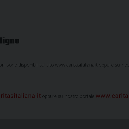
per
il
Servizio
Civile:
sei
oligno
posti
in
Caritas
azioni sono disponibili sul sito www.caritasitaliana.it oppure sul n
itasitaliana.it
www.caritas
oppure sul nostro portale