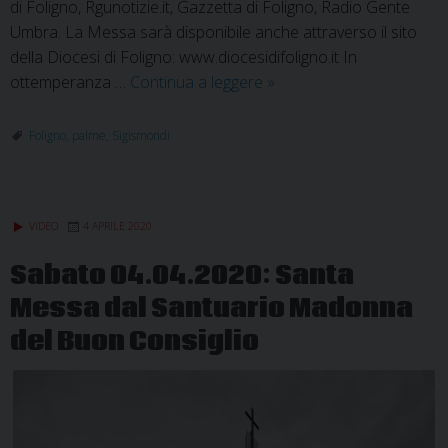
di Foligno, Rgunotizie.it, Gazzetta di Foligno, Radio Gente
Umbra. La Messa sarà disponibile anche attraverso il sito
della Diocesi di Foligno: www.diocesidifoligno.it In
Domenica
ottemperanza …
Continua a leggere
»
05.04.2020:
diretta
Foligno
,
palme
,
Sigismondi
Celebrazione
delle
Palme
VIDEO
4 APRILE 2020
con
Mons.
Sabato 04.04.2020: Santa
Gualtiero
Messa dal Santuario Madonna
Sigismondi
del Buon Consiglio