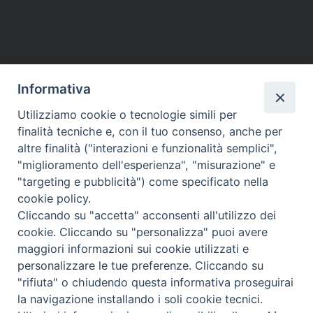
P
o
s
t
Informativa
N
a
Utilizziamo cookie o tecnologie simili per
HOME
VESCOVO
ORARI MESSE
CURIA VESCOVILE
v
finalità tecniche e, con il tuo consenso, anche per
TUTELA MINORI
UFFICI PASTORALI
PERSONE
VITA CONSACRATA
DOCUMENTI
CONTATTI
altre finalità ("interazioni e funzionalità semplici",
i
"miglioramento dell'esperienza", "misurazione" e
g
"targeting e pubblicità") come specificato nella
a
Copyright © 2018 Diocesi di Foligno /
Curia . Piazza Mons. Faloci 3 - 06034
cookie policy.
FOLIGNO [PG]
t
Cliccando su "accetta" acconsenti all'utilizzo dei
tel. 0742 350473 fax 0742 349021 email: info@diocesidifoligno.it . pec:
i
cookie. Cliccando su "personalizza" puoi avere
diocesidifoligno@pec.it
o
maggiori informazioni sui cookie utilizzati e
n
personalizzare le tue preferenze. Cliccando su
"rifiuta" o chiudendo questa informativa proseguirai
la navigazione installando i soli cookie tecnici.