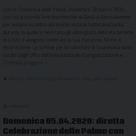
Con la Domenica delle Palme, Domenica 28 marzo 2021,
con cui si ricorda l’entrata trionfale di Gesù a Gerusalemme
per andare incontro alla morte, inizia la Settimana Santa
durante la quale si rievocano gli ultimi giorni della vita terrena
di Cristo e vengono celebrate la sua Passione, Morte e
Risurrezione. Le schede per la catechesi di Quaresima sono
curate dagli Uffici dell’area pastorale Evangelizzazione e …
Sussidio
Continua a leggere
»
diocesano
per
catechesi
,
Domenica
,
Foligno
,
Gerusalemme
,
Gesù
,
palme
,
sussidio
il
cammino
della
5 APRILE 2020
Quaresima
2021
Domenica 05.04.2020: diretta
–
Celebrazione delle Palme con
Domenica