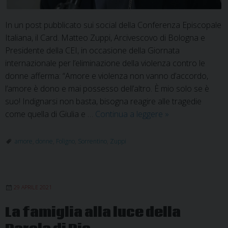
In un post pubblicato sui social della Conferenza Episcopale
Italiana, il Card. Matteo Zuppi, Arcivescovo di Bologna e
Presidente della CEI, in occasione della Giornata
internazionale per l’eliminazione della violenza contro le
donne afferma: “Amore e violenza non vanno d’accordo,
l’amore è dono e mai possesso dell’altro. È mio solo se è
suo! Indignarsi non basta, bisogna reagire alle tragedie
Card.
come quella di Giulia e …
Continua a leggere
»
Zuppi:
l’amore
amore
,
donne
,
Foligno
,
Sorrentino
,
Zuppi
è
dono,
mai
29 APRILE 2021
possesso
La famiglia alla luce della