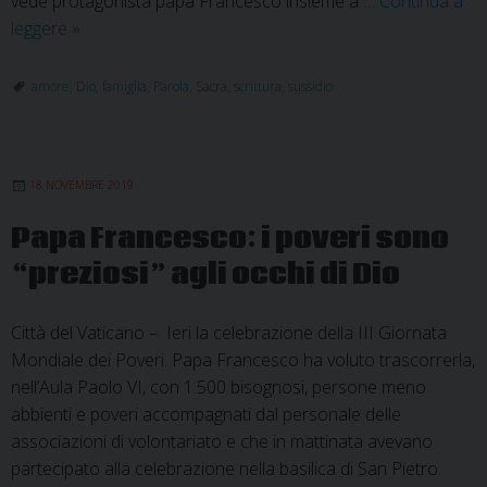
vede protagonista papa Francesco insieme a …
Continua a
La
leggere
»
famiglia
alla
amore
,
Dio
,
famiglia
,
Parola
,
Sacra
,
scrittura
,
sussidio
luce
della
Parola
18 NOVEMBRE 2019
di
Dio
Papa Francesco: i poveri sono
“preziosi” agli occhi di Dio
Città del Vaticano – Ieri la celebrazione della III Giornata
Mondiale dei Poveri. Papa Francesco ha voluto trascorrerla,
nell’Aula Paolo VI, con 1.500 bisognosi, persone meno
abbienti e poveri accompagnati dal personale delle
associazioni di volontariato e che in mattinata avevano
partecipato alla celebrazione nella basilica di San Pietro.