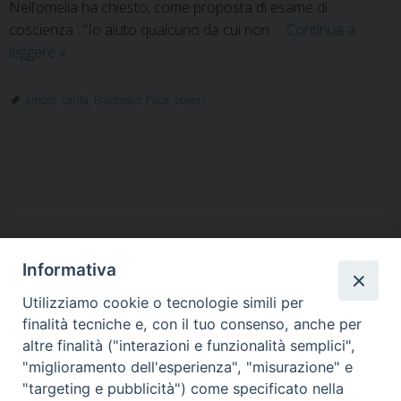
Nell’omelia ha chiesto, come proposta di esame di
coscienza : “Io aiuto qualcuno da cui non …
Continua a
Papa
leggere
»
Francesco:
i
amore
,
carità
,
Francesco
,
Papa
,
poveri
poveri
sono
“preziosi”
P
agli
o
occhi
di
s
Dio
t
Informativa
N
a
Utilizziamo cookie o tecnologie simili per
HOME
VESCOVO
ORARI MESSE
CURIA VESCOVILE
v
finalità tecniche e, con il tuo consenso, anche per
TUTELA MINORI
UFFICI PASTORALI
PERSONE
VITA CONSACRATA
DOCUMENTI
CONTATTI
altre finalità ("interazioni e funzionalità semplici",
i
"miglioramento dell'esperienza", "misurazione" e
g
"targeting e pubblicità") come specificato nella
a
Copyright © 2018 Diocesi di Foligno /
Curia . Piazza Mons. Faloci 3 - 06034