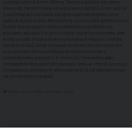
violenza contro le donne afferma: “Amore e violenza non vanno
d’accordo, l’amore è dono e mai possesso dell’altro. È mio solo se
è suo! Indignarsi non basta, bisogna reagire alle tragedie come
quella di Giulia e di tante altre donne la cui vita è stata spenta in modo
brutale. Non possiamo restare indifferenti e soprattutto non
possiamo abituarci. È in gioco il futuro, ma anche il presente, della
nostra società, il nostro vivere in una trama di relazioni. I cristiani,
discepoli di Gesù, amati e chiamati ad amare, devono ricostruire
una comunità che viva la bellezza di relazioni secondo il
comandamento evangelico. In che modo? Liberandosi dalle
conseguenze del piegare tutto al proprio bene, ai criteri di successo,
competizione, prestazione, affermazione di sé nell’esibizione e non
nel servizio libero e gratuito”.
amore
,
donne
,
Foligno
,
Sorrentino
,
Zuppi