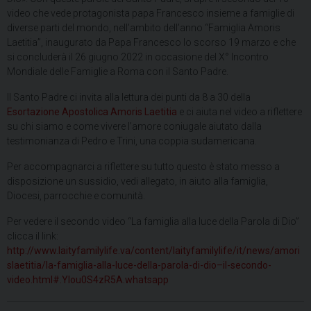
video che vede protagonista papa Francesco insieme a famiglie di
diverse parti del mondo, nell’ambito dell’anno “Famiglia Amoris
Laetitia”, inaugurato da Papa Francesco lo scorso 19 marzo e che
si concluderà il 26 giugno 2022 in occasione del X° Incontro
Mondiale delle Famiglie a Roma con il Santo Padre.
Il Santo Padre ci invita alla lettura dei punti da 8 a 30 della
Esortazione Apostolica Amoris Laetitia
e ci aiuta nel video a riflettere
su chi siamo e come vivere l’amore coniugale aiutato dalla
testimonianza di Pedro e Trini, una coppia sudamericana.
Per accompagnarci a riflettere su tutto questo è stato messo a
disposizione un sussidio, vedi allegato, in aiuto alla famiglia,
Diocesi, parrocchie e comunità.
Per vedere il secondo video “La famiglia alla luce della Parola di Dio”
clicca il link:
http://www.laityfamilylife.va/content/laityfamilylife/it/news/amori
slaetitia/la-famiglia-alla-luce-della-parola-di-dio–il-secondo-
video.html#.YIou0S4zR5A.whatsapp