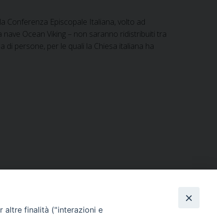
 la Conferenza Episcopale Italiana, volto ad
la nave Ocean Viking – non saranno ridistribuiti tra
 di persone, per le quali la Chiesa italiana ha
ERSONE
VITA CONSACRATA
DOCUMENTI
altre finalità ("interazioni e