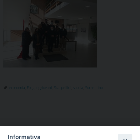
economia
,
Foligno
,
giovani
,
Scarpellini
,
scuola
,
Sorrentino
Informativa