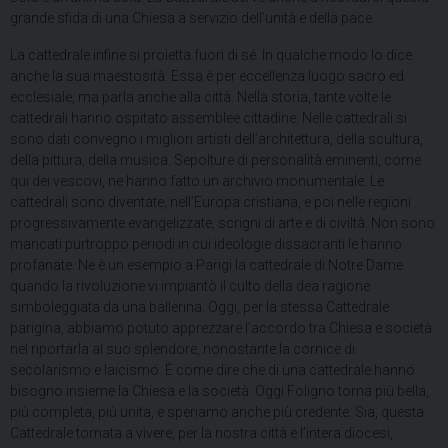
grande sfida di una Chiesa a servizio dell’unità e della pace.
La cattedrale infine si proietta fuori di sé. In qualche modo lo dice
anche la sua maestosità. Essa è per eccellenza luogo sacro ed
ecclesiale, ma parla anche alla città. Nella storia, tante volte le
cattedrali hanno ospitato assemblee cittadine. Nelle cattedrali si
sono dati convegno i migliori artisti dell’architettura, della scultura,
della pittura, della musica. Sepolture di personalità eminenti, come
qui dei vescovi, ne hanno fatto un archivio monumentale. Le
cattedrali sono diventate, nell’Europa cristiana, e poi nelle regioni
progressivamente evangelizzate, scrigni di arte e di civiltà. Non sono
mancati purtroppo periodi in cui ideologie dissacranti le hanno
profanate. Ne è un esempio a Parigi la cattedrale di Notre Dame
quando la rivoluzione vi impiantò il culto della dea ragione
simboleggiata da una ballerina. Oggi, per la stessa Cattedrale
parigina, abbiamo potuto apprezzare l’accordo tra Chiesa e società
nel riportarla al suo splendore, nonostante la cornice di
secolarismo e laicismo. È come dire che di una cattedrale hanno
bisogno insieme la Chiesa e la società. Oggi Foligno torna più bella,
più completa, più unita, e speriamo anche più credente. Sia, questa
Cattedrale tornata a vivere, per la nostra città e l’intera diocesi,