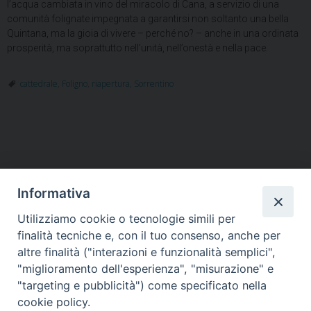
l’acqua cambiata in vino del miracolo di Cana, a servizio di una
comunità folignate impegnata a garantirsi non soltanto una bella
Quintana, ma la gioia di vivere – perché no? – anche in una ordinata
prosperità, ma soprattutto nell’unità, nell’onestà e nella pace.
cattedrale
,
Foligno
,
riapertura
,
Sorrentino
Informativa
Utilizziamo cookie o tecnologie simili per
HOME
VESCOVO
ORARI MESSE
CURIA VESCOVILE
finalità tecniche e, con il tuo consenso, anche per
TUTELA MINORI
UFFICI PASTORALI
PERSONE
VITA CONSACRATA
DOCUMENTI
CONTATTI
altre finalità ("interazioni e funzionalità semplici",
"miglioramento dell'esperienza", "misurazione" e
"targeting e pubblicità") come specificato nella
Copyright © 2018 Diocesi di Foligno /
Curia . Piazza Mons. Faloci 3 - 06034
cookie policy.
FOLIGNO [PG]