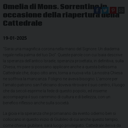
Omelia di Mons. Sorrentino in
occasione della riapertura della
Cattedrale
19-01-2025
“Sarai una magnifica corona nella mano del Signore. Un diadema
regale nella palma del tuo Dio”. Queste parole con cui Isaia descrive
la speranza dell’antico Israele, speranza proiettata, in definitiva, sulla
Chiesa, mi pare si possano applicare anche a questa bellissima
Cattedrale che, dopo otto anni, torna a nuova vita. La nostra Chiesa
ne soffriva la mancanza. Foligno ne aveva bisogno. L’amore per
l’amato patrono san Feliciano doveva ritrovare il suo centro, il luogo
che da secoli esprime la fede di questo popolo, ed insieme
accompagna il suo cammino di cultura e di bellezza, con un
benefico riflesso anche sulla società.
La gioia e la speranza che promanano da evento odierno ben si
collocano in questo inizio di Giubileo di cui anche questo tempio,
come chiesa giubilare, sarà luogo privilegiato. Cattedrale deriva da