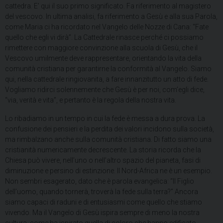
cattedra. E’ qui il suo primo significato. Fa riferimento al magistero
del vescovo. In ultima analisi, fa riferimento a Gesù e alla sua Parola,
come Maria ci ha ricordato nel Vangelo delle Nozze di Cana: “Fate
quello che egli vi dirà”. La Cattedrale rinasce perché ci possiamo
rimettere con maggiore convinzione alla scuola di Gesù, che il
Vescovo umilmente deve rappresentare, orientando la vita della
comunità cristiana per garantirne la conformità al Vangelo. Siamo
qui, nella cattedrale ringiovanita, a fare innanzitutto un atto di fede.
Vogliamo ridirci solennemente che Gesù è per noi, com’egli dice,
“via, verità e vita”, e pertanto è la regola della nostra vita.
Lo ribadiamo in un tempo in cui la fede è messa a dura prova. La
confusione dei pensieri e la perdita dei valori incidono sulla società,
ma rimbalzano anche sulla comunità cristiana. Di fatto siamo una
cristianità numericamente decrescente. La storia ricorda che la
Chiesa può vivere, nell’uno o nell’altro spazio del pianeta, fasi di
diminuzione e persino di estinzione. Il Nord-Africa ne è un esempio.
Non sembri esagerato, dato che è parola evangelica: “Il Figlio
dell’uomo, quando tornerà, troverà la fede sulla terra?” Ancora
siamo capaci di raduni e di entusiasmi come quello che stiamo
vivendo. Ma il Vangelo di Gesù ispira sempre di meno la nostra