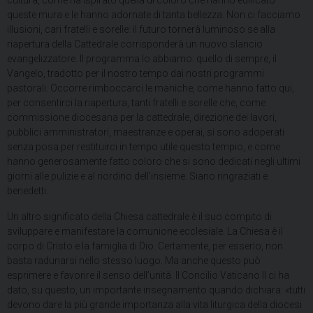
cultura, come ha ispirato quella di coloro che hanno edificato
queste mura e le hanno adornate di tanta bellezza. Non ci facciamo
illusioni, cari fratelli e sorelle: il futuro tornerà luminoso se alla
riapertura della Cattedrale corrisponderà un nuovo slancio
evangelizzatore. Il programma lo abbiamo: quello di sempre, il
Vangelo, tradotto per il nostro tempo dai nostri programmi
pastorali. Occorre rimboccarci le maniche, come hanno fatto qui,
per consentirci la riapertura, tanti fratelli e sorelle che, come
commissione diocesana per la cattedrale, direzione dei lavori,
pubblici amministratori, maestranze e operai, si sono adoperati
senza posa per restituirci in tempo utile questo tempio, e come
hanno generosamente fatto coloro che si sono dedicati negli ultimi
giorni alle pulizie e al riordino dell’insieme. Siano ringraziati e
benedetti.
Un altro significato della Chiesa cattedrale è il suo compito di
sviluppare e manifestare la comunione ecclesiale. La Chiesa è il
corpo di Cristo e la famiglia di Dio. Certamente, per esserlo, non
basta radunarsi nello stesso luogo. Ma anche questo può
esprimere e favorire il senso dell’unità. Il Concilio Vaticano II ci ha
dato, su questo, un importante insegnamento quando dichiara: «tutti
devono dare la più grande importanza alla vita liturgica della diocesi