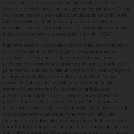
che si svolge intorno al vescovo, principalmente nella chiesa
cattedrale, convinti che c’è una speciale manifestazione della Chiesa
nella partecipazione piena e attiva di tutto il popolo santo di Dio alle
medesime celebrazioni liturgiche, soprattutto alla medesima
eucaristia, alla medesima preghiera, al medesimo altare cui presiede
il vescovo circondato dai suoi sacerdoti e ministri» (SC 41).
Riapriamo pertanto la cattedrale anche con il desiderio di vincere la
scommessa dell’unità, che fu l’oggetto della grande preghiera
sacerdotale di Gesù, quasi il suo testamento. Lo sentiremo
riecheggiare nella settimana ecumenica appena iniziata. Abbiamo,
per le nostre due diocesi sorelle, un progetto che diventa ogni giorno
più urgente, quello di fare delle nostre case altrettante “chiese
domestiche”, ritessendo, innanzitutto con la riscoperta del
matrimonio sacramentale, l’unità dentro le famiglie, e poi
allargandola ai rapporti tra famiglia e famiglia, con la tessitura
paziente di una rete di tante piccole comunità che camminano
insieme dentro la parrocchia mettendosi alla scuola del Vangelo. In
una società che si va sempre più frantumando fin nel nucleo
familiare e dove l’individualismo imperversa, noi dobbiamo essere,
come la prima comunità cristiana, una famiglia di famiglie, un cuor
solo e un’anima sola. La Cattedrale serve anche a ricordarci questa