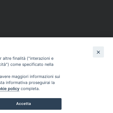
ERSONE
VITA CONSACRATA
DOCUMENTI
altre finalità ("interazioni e
cità") come specificato nella
 avere maggiori informazioni sui
IGNO [PG]
sta informativa proseguirai la
ligno@pec.it
kie policy
completa.
Accetta