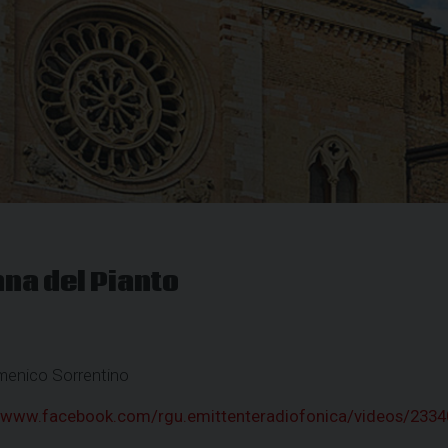
na del Pianto
menico Sorrentino
//www.facebook.com/rgu.emittenteradiofonica/videos/233