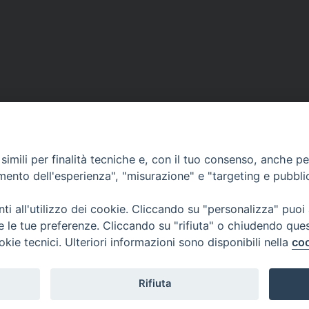
VESCOVILE
TUTELA MINORI
UFFICI PASTORALI
P
imili per finalità tecniche e, con il tuo consenso, anche per 
amento dell'esperienza", "misurazione" e "targeting e pubbli
i all'utilizzo dei cookie. Cliccando su "personalizza" puoi
 © 2018 Diocesi di Foligno /
Curia . Piazza Mons. Faloci 3 - 06034 FOL
re le tue preferenze. Cliccando su "rifiuta" o chiudendo que
50473 fax 0742 349021 email: info@diocesidifoligno.it . pec: diocesidifo
okie tecnici. Ulteriori informazioni sono disponibili nella
coo
Rifiuta