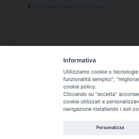
Foligno
,
Madonna
,
messa
,
Pianto
,
Sorrentino
Informativa
HOME
VESCOVO
ORARI MESSE
CURIA 
Utilizziamo cookie o tecnologie s
CONTATTI
funzionalità semplici", "miglior
cookie policy.
Cliccando su "accetta" acconsent
Copyright
cookie utilizzati e personalizza
tel. 0742 3
navigazione installando i soli co
Personalizza