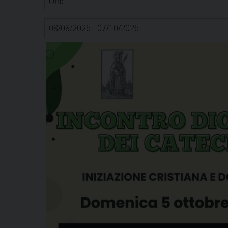
domenica
5
Ottobre
Incontro diocesano catechisti
05/10/2025 15:30
Inizio: