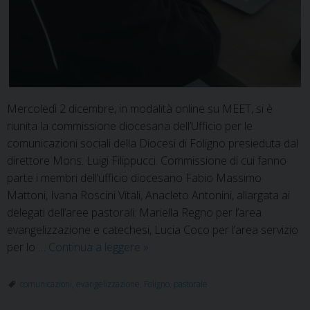
Mercoledì 2 dicembre, in modalità online su MEET, si è
riunita la commissione diocesana dell’Ufficio per le
comunicazioni sociali della Diocesi di Foligno presieduta dal
direttore Mons. Luigi Filippucci. Commissione di cui fanno
parte i membri dell’ufficio diocesano Fabio Massimo
Mattoni, Ivana Roscini Vitali, Anacleto Antonini, allargata ai
delegati dell’aree pastorali: Mariella Regno per l’area
evangelizzazione e catechesi, Lucia Coco per l’area servizio
Pastorale
per lo …
Continua a leggere
»
e
Evangelizzazione
comunicazioni
,
evangelizzazione
,
Foligno
,
pastorale
passano