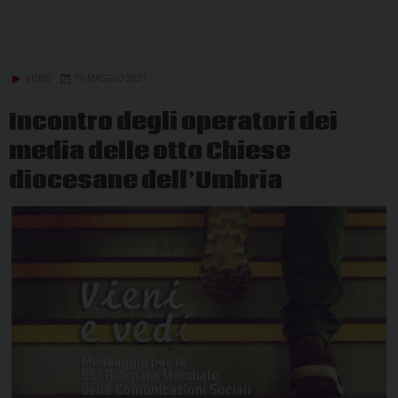
VIDEO
19 MAGGIO 2021
Incontro degli operatori dei
media delle otto Chiese
diocesane dell’Umbria