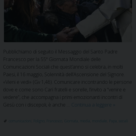
Pubblichiamo di seguito il Messaggio del Santo Padre
Francesco per la 55ª Giornata Mondiale delle
Comunicazioni Sociali che quest’anno si celebra, in molti
Paesi, il 16 maggio, Solennità dell’Ascensione del Signore.
«Vieni e vedi» (Gv 1,46). Comunicare incontrando le persone
dove e come sono Cari fratelli e sorelle, l’invito a “venire e
vedere”, che accompagna i primi emozionanti incontri di
Il
Gesù con i discepoli, è anche …
Continua a leggere
»
Messaggi
di
comunicazioni
,
Foligno
,
Francesco
,
Giornata
,
media
,
mondiale
,
Papa
,
sociali
Papa
Francesco