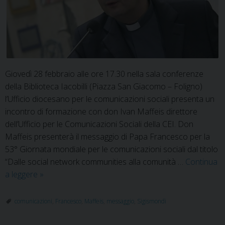
Giovedì 28 febbraio alle ore 17.30 nella sala conferenze
della Biblioteca Iacobilli (Piazza San Giacomo – Foligno)
l’Ufficio diocesano per le comunicazioni sociali presenta un
incontro di formazione con don Ivan Maffeis direttore
dell’Ufficio per le Comunicazioni Sociali della CEI. Don
Maffeis presenterà il messaggio di Papa Francesco per la
53° Giornata mondiale per le comunicazioni sociali dal titolo
“Dalle social network communities alla comunità …
Continua
Incontro
a leggere
»
con
don
comunicazioni
,
Francesco
,
Maffeis
,
messaggio
,
Sigismondi
Ivan
Maffeis