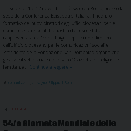
Lo scorso 11 e 12 novembre si è svolto a Roma, presso la
sede della Conferenza Episcopale Italiana, l’incontro
formativo dei nuovi direttori degli uffici diocesani per le
comunicazioni sociali. La nostra diocesi è stata
rappresentata da Mons. Luigi Filippucci neo direttore
dell’Ufficio diocesano per le comunicazioni sociali e
Presidente della Fondazione San Domenico organo che
gestisce il settimanale diocesano “Gazzetta di Foligno” e
Incontro
l’emittente …
Continua a leggere
»
formativo
dei
comunicazioni
,
convegno
,
Filippucci
,
Roma
direttori
per
le
1 OTTOBRE 2019
comunicazioni
sociali
54/a Giornata Mondiale delle