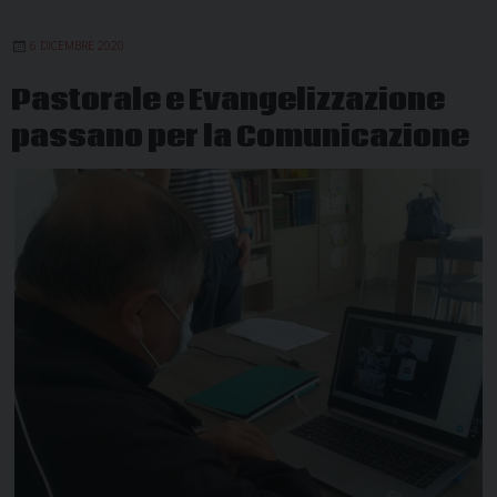
per
6 DICEMBRE 2020
la
55ª Giorna
Pastorale e Evangelizzazione
Mondiale
passano per la Comunicazione
delle
Comunicaz
Sociali