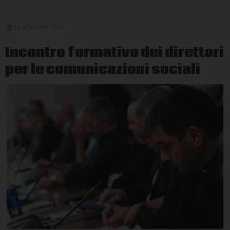
per
la
13 NOVEMBRE 2019
Comunicazione
Incontro formativo dei direttori
per le comunicazioni sociali