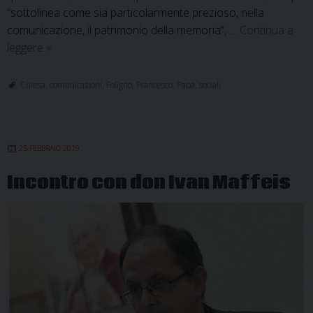
“sottolinea come sia particolarmente prezioso, nella
comunicazione, il patrimonio della memoria”, …
Continua a
54/a
leggere
»
Giornata
Mondiale
Chiesa
,
comunicazioni
,
Foligno
,
Francesco
,
Papa
,
sociali
delle
Comunicazioni
Sociali
25 FEBBRAIO 2019
Incontro con don Ivan Maffeis