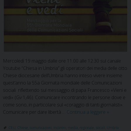
Mercoledì 19 maggio dalle ore 11.00 alle 12.30 sul canale
Youtube “Chiesa in Umbria” gli operatori dei media delle otto
Chiese diocesane dell’Umbria hanno inteso vivere insieme
quest’anno la 55a Giornata mondiale delle Comunicazioni
sociali riflettendo sul messaggio di papa Francesco «Vieni e
vedi» (Gv 1,46). Comunicare incontrando le persone dove e
come sono, in particolare sul «coraggio di tanti giornalisti».
Comunicar
Comunicare per dare libertà …
Continua a leggere
»
per
dare
CEU
,
Chiese
,
comunicazioni
,
incontro
,
media
,
regionale
,
sociali
,
Umbria