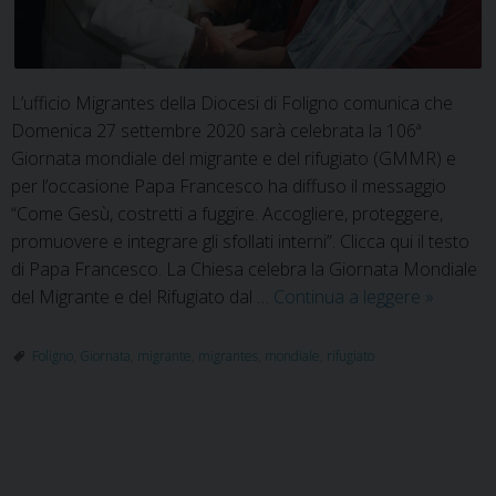
L’ufficio Migrantes della Diocesi di Foligno comunica che
Domenica 27 settembre 2020 sarà celebrata la 106ª
Giornata mondiale del migrante e del rifugiato (GMMR) e
per l’occasione Papa Francesco ha diffuso il messaggio
“Come Gesù, costretti a fuggire. Accogliere, proteggere,
promuovere e integrare gli sfollati interni”. Clicca qui il testo
di Papa Francesco. La Chiesa celebra la Giornata Mondiale
Giornata
del Migrante e del Rifugiato dal …
Continua a leggere
»
Mondial
del
Foligno
,
Giornata
,
migrante
,
migrantes
,
mondiale
,
rifugiato
Migrante
e
del
P
Rifugiato
o