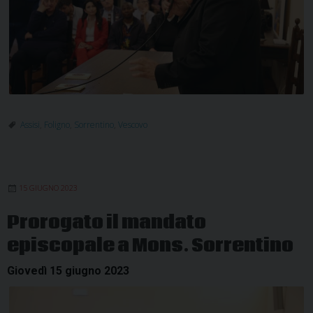
Assisi
,
Foligno
,
Sorrentino
,
Vescovo
15 GIUGNO 2023
Prorogato il mandato
episcopale a Mons. Sorrentino
Giovedì 15 giugno 2023