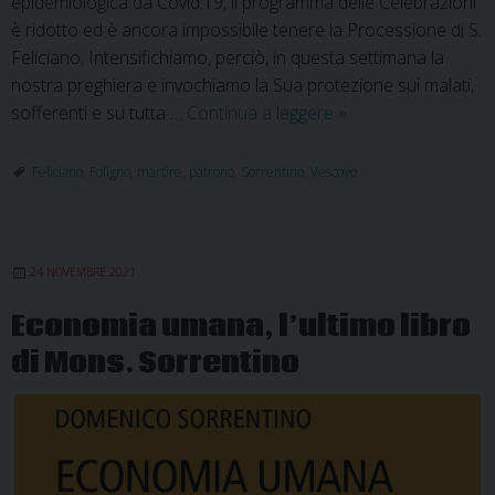
epidemiologica da Covid.19, il programma delle Celebrazioni
è ridotto ed è ancora impossibile tenere la Processione di S.
Feliciano. Intensifichiamo, perciò, in questa settimana la
nostra preghiera e invochiamo la Sua protezione sui malati,
Feliciano,
sofferenti e su tutta …
Continua a leggere
»
Patrono
della
Feliciano
,
Foligno
,
martire
,
patrono
,
Sorrentino
,
Vescovo
Città
e
della
24 NOVEMBRE 2021
Diocesi
di
Economia umana, l’ultimo libro
Foligno
di Mons. Sorrentino