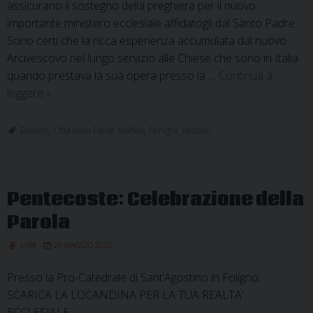
assicurano il sostegno della preghiera per il nuovo
importante ministero ecclesiale affidatogli dal Santo Padre.
Sono certi che la ricca esperienza accumulata dal nuovo
Arcivescovo nel lungo servizio alle Chiese che sono in Italia
quando prestava la sua opera presso la …
Continua a
Maffeis
leggere
»
Arcivescovo
di
Bassetti
,
Città della Pieve
,
Maffeis
,
Perugia
,
Vescovo
Perugia-
Città
della
Pentecoste: Celebrazione della
Pieve
Parola
LINK
29 MAGGIO 2022
Presso la Pro-Catedrale di Sant’Agostino in Foligno.
SCARICA LA LOCANDINA PER LA TUA REALTA’
ECCLESIALE