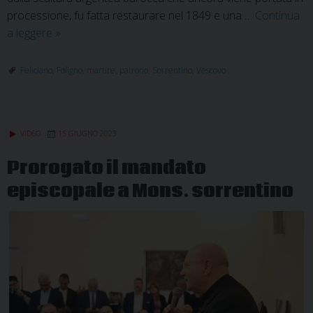
processione, fu fatta restaurare nel 1849 e una …
Continua
San
a leggere
»
Feliciano
Vescovo
Feliciano
,
Foligno
,
martire
,
patrono
,
Sorrentino
,
Vescovo
e
Martire,
patrono
VIDEO
15 GIUGNO 2023
della
diocesi
Prorogato il mandato
e
episcopale a Mons. sorrentino
della
città
di
Foligno