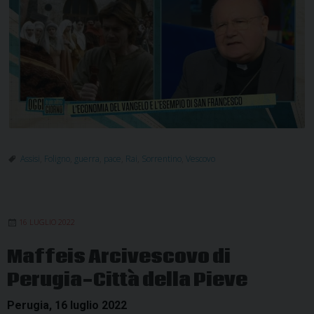
Assisi
,
Foligno
,
guerra
,
pace
,
Rai
,
Sorrentino
,
Vescovo
16 LUGLIO 2022
Maffeis Arcivescovo di
Perugia-Città della Pieve
Perugia, 16 luglio 2022