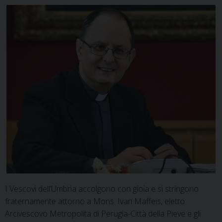
I Vescovi dell’Umbria accolgono con gioia e si stringono
fraternamente attorno a Mons. Ivan Maffeis, eletto
Arcivescovo Metropolita di Perugia-Città della Pieve e gli