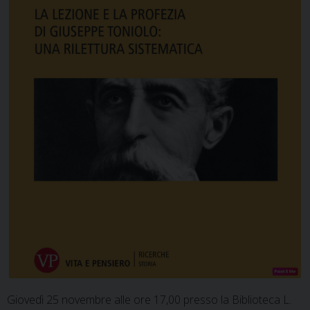
Giovedì 25 novembre alle ore 17,00 presso la Biblioteca L.