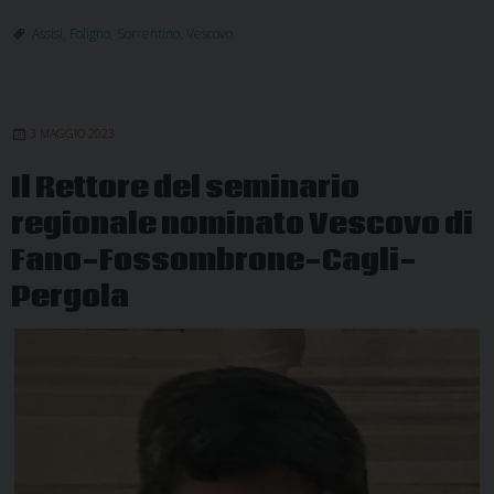
il
mandato
Assisi
,
Foligno
,
Sorrentino
,
Vescovo
episcopa
a
Mons.
3 MAGGIO 2023
Sorrenti
Il Rettore del seminario
regionale nominato Vescovo di
Fano-Fossombrone-Cagli-
Pergola