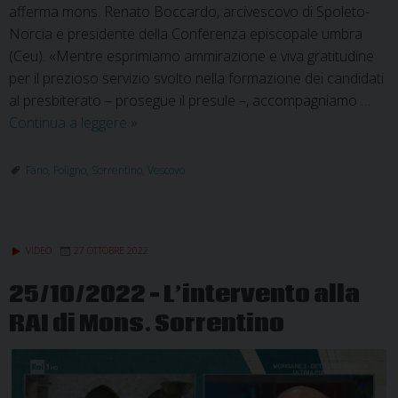
afferma mons. Renato Boccardo, arcivescovo di Spoleto-
Norcia e presidente della Conferenza episcopale umbra
(Ceu). «Mentre esprimiamo ammirazione e viva gratitudine
per il prezioso servizio svolto nella formazione dei candidati
al presbiterato – prosegue il presule –, accompagniamo …
Il
Continua a leggere
»
Rettore
del
Fano
,
Foligno
,
Sorrentino
,
Vescovo
seminario
regionale
nominato
VIDEO
27 OTTOBRE 2022
Vescovo
di
25/10/2022 – L’intervento alla
Fano-
RAI di Mons. Sorrentino
Fossombrone-
Cagli-
Pergola