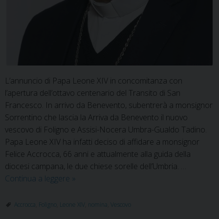
L’annuncio di Papa Leone XIV in concomitanza con
l’apertura dell’ottavo centenario del Transito di San
Francesco. In arrivo da Benevento, subentrerà a monsignor
Sorrentino che lascia la Arriva da Benevento il nuovo
vescovo di Foligno e Assisi-Nocera Umbra-Gualdo Tadino.
Papa Leone XIV ha infatti deciso di affidare a monsignor
Felice Accrocca, 66 anni e attualmente alla guida della
diocesi campana, le due chiese sorelle dell’Umbria. …
Monsignor
Continua a leggere
»
Felice
Accrocca
Accrocca
,
Foligno
,
Leone XIV
,
nomina
,
Vescovo
nuovo