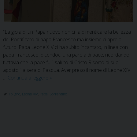
“La gioia di un Papa nuovo non ci fa dimenticare la bellezza
del Pontificato di papa Francesco ma insieme ci apre al
futuro. Papa Leone XIV ci ha subito incantato, in linea con
papa Francesco, dicendoci una parola di pace, ricordando
tuttavia che la pace fu il saluto di Cristo Risorto ai suoi
apostoli la sera di Pasqua. Aver preso il nome di Leone XIV
L’augurio
…
Continua a leggere
»
del
Vescovo
Foligno
,
Leone XIV
,
Papa
,
Sorrentino
Sorrentino
al
Pontefice
P
Leone
o
XIV