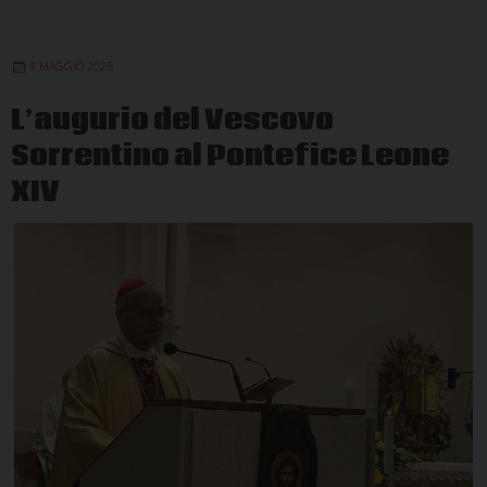
vescovo
di
9 MAGGIO 2025
Foligno
e
L’augurio del Vescovo
Assisi
Sorrentino al Pontefice Leone
XIV