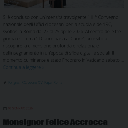
Si è concluso con un’intensità travolgente il III° Convegno
nazionale degli Uffici diocesani per la scuola e dell’IRC,
svoltosi a Roma dal 23 al 25 aprile 2026. Al centro delle tre
giornate, il tema “Il Cuore parla al Cuore”, un invito a
riscoprire la dimensione profonda e relazionale
dell’insegnamento in un’epoca di sfide digitali e sociali. Il
momento culminante è stato l’incontro in Vaticano sabato …
I
Continua a leggere
»
docenti
di
Foligno
,
IRC
,
Leone XIV
,
Papa
,
Roma
religione
di
Foligno
10 GENNAIO 2026
all’incontro
con
Monsignor Felice Accrocca
Papa