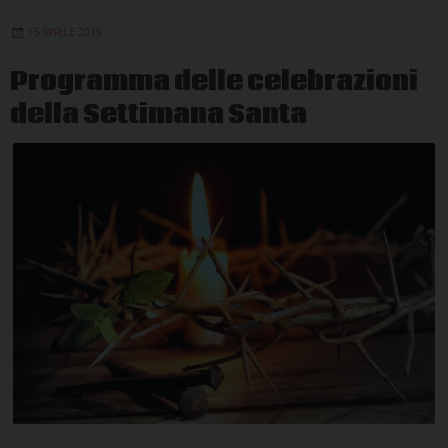
Settimana
15 APRILE 2019
Sociale
dei
Programma delle celebrazioni
Cattolici
della Settimana Santa