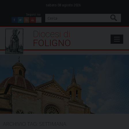
Skip
sabato 08 agosto 2026
to
content
Cerca
Facebook
Twitter
Feed
Youtube
Mail
Diocesi di Foligno
FOLIGNO
ARCHIVIO TAG:
SETTIMANA