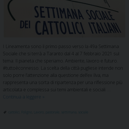
I Lineamenta sono il primo passo verso la 49a Settimana
Sociale che si terrà a Taranto dal 4 al 7 febbraio 2021 sul
tema: Il pianeta che speriamo. Ambiente, lavoro e futuro.
#tuttoèconnesso. La scelta della città pugliese intende non
solo porre l’attenzione alla questione dell’ex Ilva, ma
rappresenta una sorta di ripartenza per una riflessione più
articolata e complessa sui temi ambientali e sociali. …
Il
Continua a leggere
»
pianeta
che
cattolici
,
Foligno
,
Lavoro
,
pastorale
,
settimana
,
sociale
speriamo.
49°