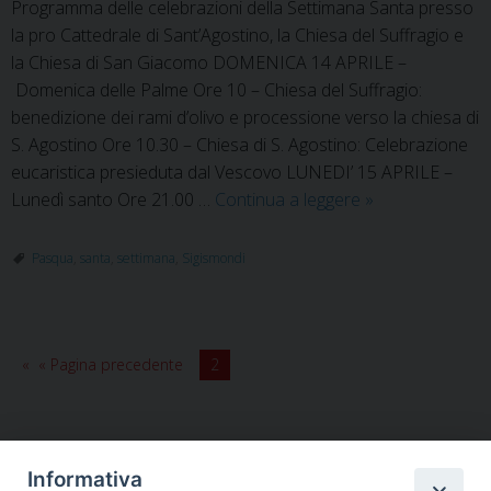
Programma delle celebrazioni della Settimana Santa presso
la pro Cattedrale di Sant’Agostino, la Chiesa del Suffragio e
la Chiesa di San Giacomo DOMENICA 14 APRILE –
Domenica delle Palme Ore 10 – Chiesa del Suffragio:
benedizione dei rami d’olivo e processione verso la chiesa di
S. Agostino Ore 10.30 – Chiesa di S. Agostino: Celebrazione
eucaristica presieduta dal Vescovo LUNEDI’ 15 APRILE –
Programma
Lunedì santo Ore 21.00 …
Continua a leggere
»
delle
celebrazioni
Pasqua
,
santa
,
settimana
,
Sigismondi
della
Settimana
Santa
« Pagina precedente
2
Informativa