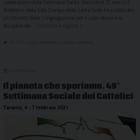
celebrazioni della Settimana Santa. Mercoledì 25 marzo il
Bollettino della Sala Stampa della Santa Sede ha pubblicato
un Decreto della Congregazione per il culto divino e la
In
disciplina dei …
Continua a leggere
»
tempo
di
CEI
,
CEU
,
Foligno
,
orientamenti
,
Pasqua
,
settimana
Covid-
19.
Orientamenti
10 GENNAIO 2020
per
la
Il pianeta che speriamo. 49°
Settimana
Settimana Sociale dei Cattolici
Santa
Taranto, 4 - 7 febbraio 2021