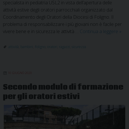
specialista in pediatria USL2 in vista dell’apertura delle
attività estive degli oratori parrocchiali organizzato dal
Coordinamento degli Oratori della Diocesi di Foligno. Il
problema di responsabilizzare i più giovani non è facile per
Form
vivere bene e in sicurezza le attività …
Continua a leggere
»
con
il
attività
,
bambini
,
Foligno
,
oratori
,
ragazzi
,
sicurezza
Dott.
Stell
sulle
10 GIUGNO 2020
prat
igien
Secondo modulo di formazione
sanit
per gli oratori estivi
per
un
orat
in
sicu