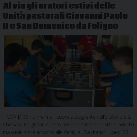
Al via gli oratori estivi delle
rete
Unità pastorali Giovanni Paolo
II e San Domenico da Foligno
Il COVID-19 non ferma il cuore accogliente dell’oratorio e la
Chiesa di Foligno in questo periodo estivo non si tira indietro
ma vuole stare accanto alle famiglie. Da domani lunedì 29