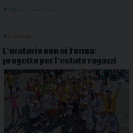
modulo
di
Foligno
,
giovani
,
oratori
,
ragazzi
formazione
per
gli
5 MAGGIO 2020
oratori
estivi
L’oratorio non si ferma:
progetto per l’estate ragazzi