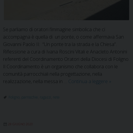
Se parliamo di oratori l’immagine simbolica che ci
accompagna è quella di un ponte, o come affermava San
Giovanni Paolo II: “Un ponte tra la strada e la Chiesa”.
Riflessione a cura di Ivana Roscini Vitali e Anacleto Antonini
referenti del Coordinamento Oratori della Diocesi di Foligno.
Il Coordinamento è un organismo che collabora con le
comunità parrocchiali nella progettazione, nella
Oratorio:
realizzazione, nella messa in …
Continua a leggere
»
luogo
per
Foligno
,
parrocchie
,
ragazzi
,
rete
reinventars
e
continuare
28 GIUGNO 2020
a
fare