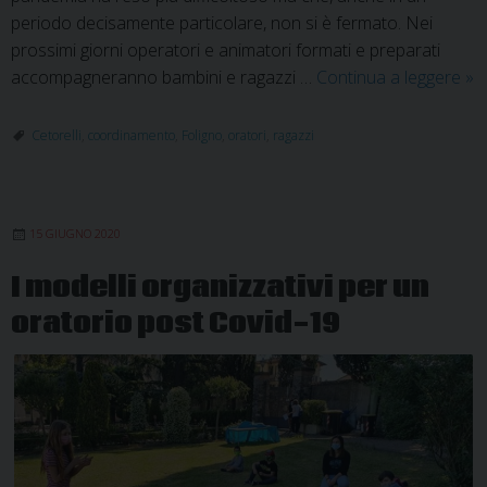
periodo decisamente particolare, non si è fermato. Nei
prossimi giorni operatori e animatori formati e preparati
Il
accompagneranno bambini e ragazzi …
Continua a leggere
»
pr
gi
Cetorelli
,
coordinamento
,
Foligno
,
oratori
,
ragazzi
del
est
nel
15 GIUGNO 2020
Di
di
I modelli organizzativi per un
Fo
oratorio post Covid-19