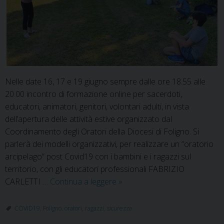
Nelle date 16, 17 e 19 giugno sempre dalle ore 18.55 alle
20.00 incontro di formazione online per sacerdoti,
educatori, animatori, genitori, volontari adulti, in vista
dell’apertura delle attività estive organizzato dal
Coordinamento degli Oratori della Diocesi di Foligno. Si
parlerà dei modelli organizzativi, per realizzare un “oratorio
arcipelago” post Covid19 con i bambini e i ragazzi sul
territorio, con gli educatori professionali FABRIZIO
I
CARLETTI …
Continua a leggere
»
modelli
organizzativi
COVID19
,
Foligno
,
oratori
,
ragazzi
,
sicurezza
per