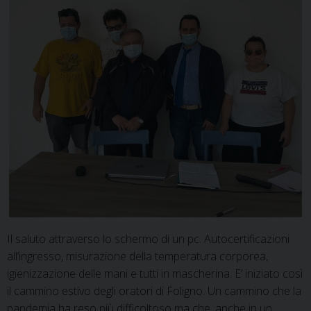
Folig
Il saluto attraverso lo schermo di un pc. Autocertificazioni
all’ingresso, misurazione della temperatura corporea,
igienizzazione delle mani e tutti in mascherina. E’ iniziato così
il cammino estivo degli oratori di Foligno. Un cammino che la
pandemia ha reso più difficoltoso ma che, anche in un