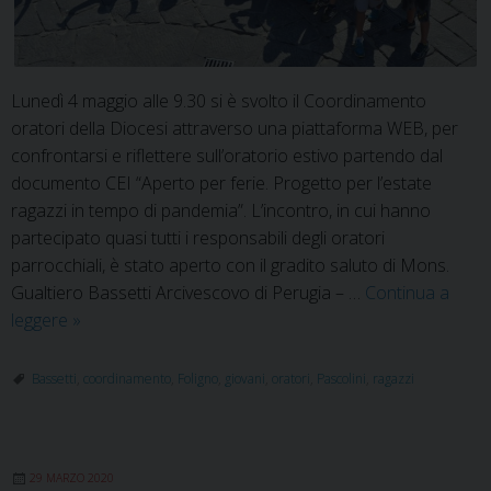
Lunedì 4 maggio alle 9.30 si è svolto il Coordinamento
oratori della Diocesi attraverso una piattaforma WEB, per
confrontarsi e riflettere sull’oratorio estivo partendo dal
documento CEI “Aperto per ferie. Progetto per l’estate
ragazzi in tempo di pandemia”. L’incontro, in cui hanno
partecipato quasi tutti i responsabili degli oratori
parrocchiali, è stato aperto con il gradito saluto di Mons.
Gualtiero Bassetti Arcivescovo di Perugia – …
Continua a
L’oratorio
leggere
»
non
si
Bassetti
,
coordinamento
,
Foligno
,
giovani
,
oratori
,
Pascolini
,
ragazzi
ferma:
progetto
per
29 MARZO 2020
l’estate