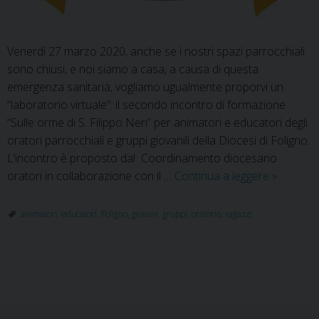
Venerdì 27 marzo 2020, anche se i nostri spazi parrocchiali
sono chiusi, e noi siamo a casa, a causa di questa
emergenza sanitaria, vogliamo ugualmente proporvi un
“laboratorio virtuale”: il secondo incontro di formazione
“Sulle orme di S. Filippo Neri” per animatori e educatori degli
oratori parrocchiali e gruppi giovanili della Diocesi di Foligno.
L’incontro è proposto dal Coordinamento diocesano
Sulle
oratori in collaborazione con il …
Continua a leggere
»
orme
di
animatori
,
educatori
,
Foligno
,
giovani
,
gruppi
,
oratorio
,
ragazzi
S.
Filippo
Neri:
P
II°
o
incontro
di