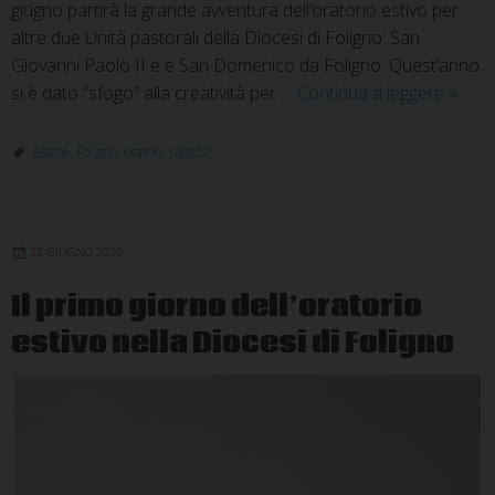
giugno partirà la grande avventura dell’oratorio estivo per
altre due Unità pastorali della Diocesi di Foligno: San
Giovanni Paolo II e e San Domenico da Foligno. Quest’anno
Al
si è dato “sfogo” alla creatività per …
Continua a leggere
»
via
gli
estete
,
Foligno
,
oratori
,
ragazzi
orator
estivi
delle
22 GIUGNO 2020
Unità
pastor
Il primo giorno dell’oratorio
Giova
estivo nella Diocesi di Foligno
Paolo
II
e
San
Dome
da