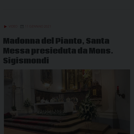
VIDEO
11 GENNAIO 2021
Madonna del Pianto, Santa
Messa presieduta da Mons.
Sigismondi