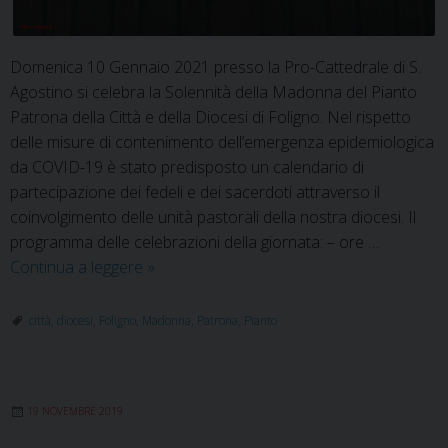
Domenica 10 Gennaio 2021 presso la Pro-Cattedrale di S.
Agostino si celebra la Solennità della Madonna del Pianto
Patrona della Città e della Diocesi di Foligno. Nel rispetto
delle misure di contenimento dell’emergenza epidemiologica
da COVID-19 è stato predisposto un calendario di
partecipazione dei fedeli e dei sacerdoti attraverso il
coinvolgimento delle unità pastorali della nostra diocesi. Il
programma delle celebrazioni della giornata: – ore …
Solennità
Continua a leggere
»
Madonna
del
città
,
diocesi
,
Foligno
,
Madonna
,
Patrona
,
Pianto
Pianto,
Patrona
della
19 NOVEMBRE 2019
Città
e