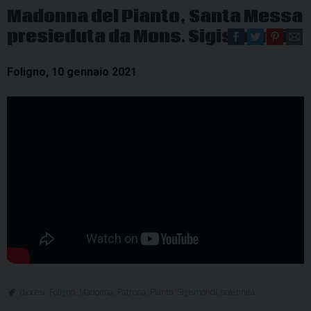
Madonna del Pianto, Santa Messa
presieduta da Mons. Sigismondi
Foligno, 10 gennaio 2021
diocesi
,
Foligno
,
Madonna
,
Patrona
,
Pianto
,
Sigismondi
,
solennità