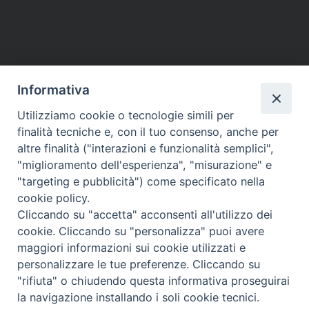
Informativa
Utilizziamo cookie o tecnologie simili per
HOME
VESCOVO
ORARI MESSE
CURIA VESCOVILE
finalità tecniche e, con il tuo consenso, anche per
TUTELA MINORI
UFFICI PASTORALI
PERSONE
VITA CONSACRATA
DOCUMENTI
CONTATTI
altre finalità ("interazioni e funzionalità semplici",
"miglioramento dell'esperienza", "misurazione" e
"targeting e pubblicità") come specificato nella
Copyright © 2018 Diocesi di Foligno /
Curia . Piazza Mons. Faloci 3 - 06034
cookie policy.
FOLIGNO [PG]
Cliccando su "accetta" acconsenti all'utilizzo dei
tel. 0742 350473 fax 0742 349021 email: info@diocesidifoligno.it . pec:
cookie. Cliccando su "personalizza" puoi avere
diocesidifoligno@pec.it
maggiori informazioni sui cookie utilizzati e
personalizzare le tue preferenze. Cliccando su
"rifiuta" o chiudendo questa informativa proseguirai
la navigazione installando i soli cookie tecnici.