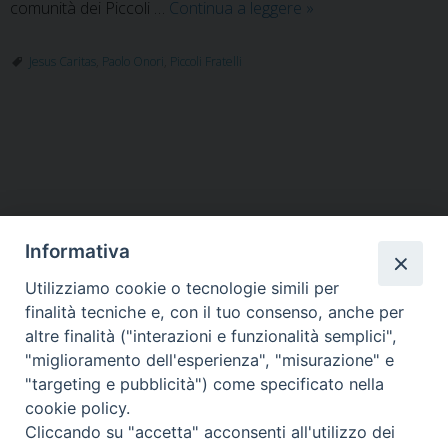
Fratel
comunità dei Piccoli …
Continua a leggere
»
Paolo
Onori
Jesus Caritas
,
Paolo Onori
,
Piccoli Fratelli
(Jesus
Caritas)
è
P
tornato
o
alla
casa
s
del
t
Informativa
Padre
N
a
Utilizziamo cookie o tecnologie simili per
HOME
VESCOVO
ORARI MESSE
CURIA VESCOVILE
v
finalità tecniche e, con il tuo consenso, anche per
TUTELA MINORI
UFFICI PASTORALI
PERSONE
VITA CONSACRATA
DOCUMENTI
CONTATTI
altre finalità ("interazioni e funzionalità semplici",
i
"miglioramento dell'esperienza", "misurazione" e
g
"targeting e pubblicità") come specificato nella
a
Copyright © 2018 Diocesi di Foligno /
Curia . Piazza Mons. Faloci 3 - 06034
cookie policy.
FOLIGNO [PG]
t
Cliccando su "accetta" acconsenti all'utilizzo dei
tel. 0742 350473 fax 0742 349021 email: info@diocesidifoligno.it . pec:
i