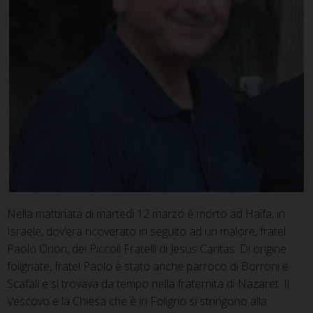
Nella mattinata di martedì 12 marzo è morto ad Haifa, in
Israele, dov’era ricoverato in seguito ad un malore, fratel
Paolo Onori, dei Piccoli Fratelli di Jesus Caritas. Di origine
folignate, fratel Paolo è stato anche parroco di Borroni e
Scafali e si trovava da tempo nella fraternità di Nazaret. Il
Vescovo e la Chiesa che è in Foligno si stringono alla