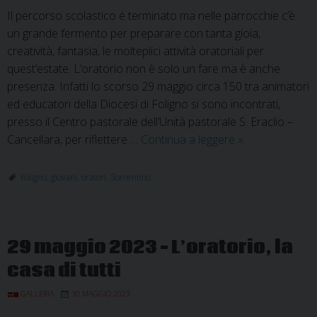
Il percorso scolastico é terminato ma nelle parrocchie c’è
un grande fermento per preparare con tanta gioia,
creatività, fantasia, le molteplici attività oratoriali per
quest’estate. L’oratorio non è solo un fare ma è anche
presenza. Infatti lo scorso 29 maggio circa 150 tra animatori
ed educatori della Diocesi di Foligno si sono incontrati,
presso il Centro pastorale dell’Unità pastorale S. Eraclio –
Formazione:
Cancellara, per riflettere …
Continua a leggere
»
oratorio,
desiderio
Foligno
,
giovani
,
oratori
,
Sorrentino
di
una
comunità
29 maggio 2023 – L’oratorio, la
educante
casa di tutti
GALLERIA
30 MAGGIO 2023