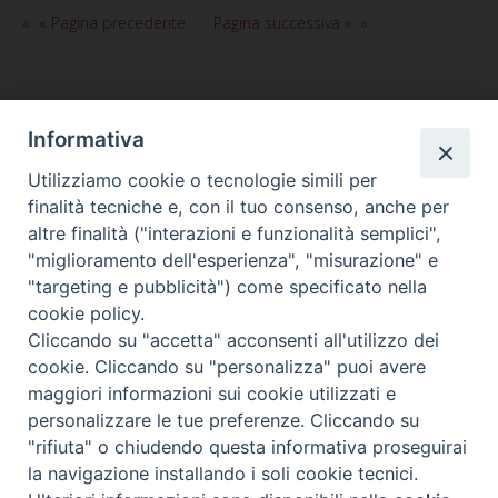
a
« Pagina precedente
Pagina successiva »
soste
delle
attività
degli
Informativa
orator
Utilizziamo cookie o tecnologie simili per
HOME
VESCOVO
ORARI MESSE
CURIA VESCOVILE
finalità tecniche e, con il tuo consenso, anche per
TUTELA MINORI
UFFICI PASTORALI
PERSONE
VITA CONSACRATA
DOCUMENTI
CONTATTI
altre finalità ("interazioni e funzionalità semplici",
"miglioramento dell'esperienza", "misurazione" e
"targeting e pubblicità") come specificato nella
Copyright © 2018 Diocesi di Foligno /
Curia . Piazza Mons. Faloci 3 - 06034
cookie policy.
FOLIGNO [PG]
Cliccando su "accetta" acconsenti all'utilizzo dei
tel. 0742 350473 fax 0742 349021 email: info@diocesidifoligno.it . pec:
cookie. Cliccando su "personalizza" puoi avere
diocesidifoligno@pec.it
maggiori informazioni sui cookie utilizzati e
personalizzare le tue preferenze. Cliccando su
"rifiuta" o chiudendo questa informativa proseguirai
la navigazione installando i soli cookie tecnici.