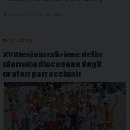
Foligno
,
giovani
,
oratori
,
Sorrentino
26 GIUGNO 2023
XVIIIesima edizione della
Giornata diocesana degli
oratori parrocchiali