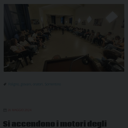
Foligno
,
giovani
,
oratori
,
Sorrentino
26 MAGGIO 2024
Si accendono i motori degli