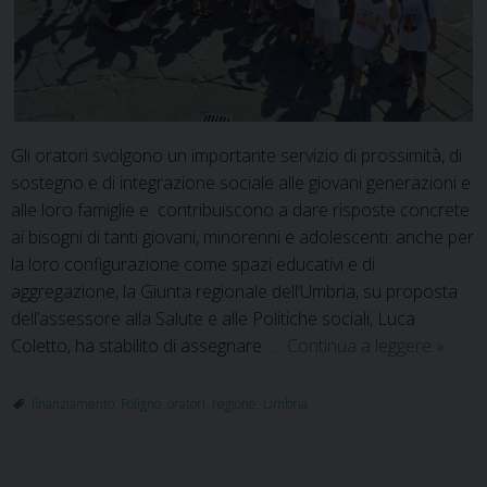
Gli oratori svolgono un importante servizio di prossimità, di
sostegno e di integrazione sociale alle giovani generazioni e
alle loro famiglie e contribuiscono a dare risposte concrete
ai bisogni di tanti giovani, minorenni e adolescenti: anche per
la loro configurazione come spazi educativi e di
aggregazione, la Giunta regionale dell’Umbria, su proposta
dell’assessore alla Salute e alle Politiche sociali, Luca
Dalla
Coletto, ha stabilito di assegnare …
Continua a leggere
»
Regio
Umbri
finanziamento
,
Foligno
,
oratori
,
regione
,
Umbria
200
mila
euro