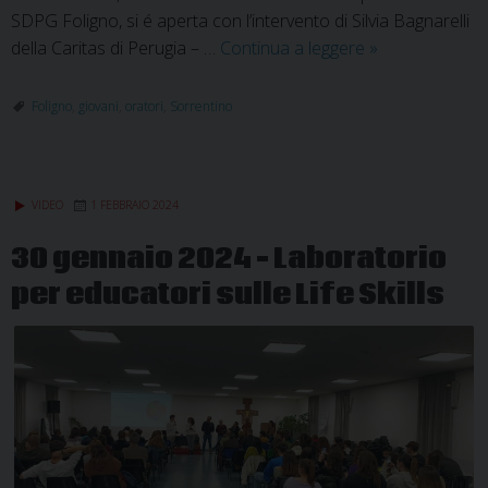
SDPG Foligno, si é aperta con l’intervento di Silvia Bagnarelli
Si
della Caritas di Perugia – …
Continua a leggere
»
accendono
i
Foligno
,
giovani
,
oratori
,
Sorrentino
motori
degli
oratori
VIDEO
1 FEBBRAIO 2024
parrocchiali
30 gennaio 2024 – Laboratorio
per educatori sulle Life Skills