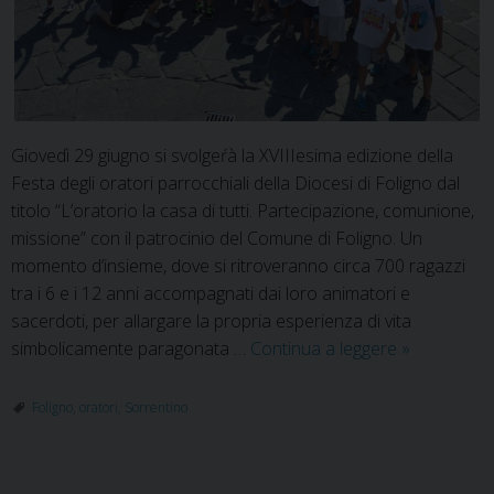
Giovedì 29 giugno si svolgeŕà la XVIIIesima edizione della
Festa degli oratori parrocchiali della Diocesi di Foligno dal
titolo “L’oratorio la casa di tutti. Partecipazione, comunione,
missione” con il patrocinio del Comune di Foligno. Un
momento d’insieme, dove si ritroveranno circa 700 ragazzi
tra i 6 e i 12 anni accompagnati dai loro animatori e
sacerdoti, per allargare la propria esperienza di vita
XVIIIesima
simbolicamente paragonata …
Continua a leggere
»
edizione
della
Foligno
,
oratori
,
Sorrentino
Giornata
diocesana
degli