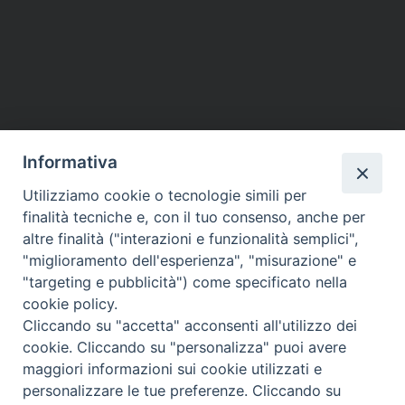
Dio!
A
Lisbona
P
la
o
Gmg
2022
s
t
Informativa
N
a
Utilizziamo cookie o tecnologie simili per
HOME
VESCOVO
ORARI MESSE
CURIA VESCOVILE
v
finalità tecniche e, con il tuo consenso, anche per
TUTELA MINORI
UFFICI PASTORALI
PERSONE
VITA CONSACRATA
DOCUMENTI
CONTATTI
altre finalità ("interazioni e funzionalità semplici",
i
"miglioramento dell'esperienza", "misurazione" e
g
"targeting e pubblicità") come specificato nella
a
Copyright © 2018 Diocesi di Foligno /
Curia . Piazza Mons. Faloci 3 - 06034
cookie policy.
FOLIGNO [PG]
t
Cliccando su "accetta" acconsenti all'utilizzo dei
tel. 0742 350473 fax 0742 349021 email: info@diocesidifoligno.it . pec:
i
cookie. Cliccando su "personalizza" puoi avere
diocesidifoligno@pec.it
o
maggiori informazioni sui cookie utilizzati e
n
personalizzare le tue preferenze. Cliccando su