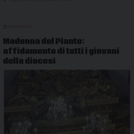
di
Lisbona:
l’Umbria
9 GENNAIO 2023
cammin
insieme
Madonna del Pianto:
affidamento di tutti i giovani
della diocesi