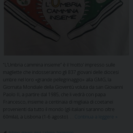
“L’Umbria cammina insieme” è il ‘motto’ impresso sulle
magliette che indosseranno gli 837 giovani delle diocesi
umbre nel loro «grande pellegrinaggio» alla GMG, la
Giornata Mondiale della Gioventù voluta da san Giovanni
Paolo II, a partire dal 1985, che li vedrà con papa
Francesco, insieme a centinaia di migliaia di coetanei
provenienti da tutto il mondo (gli italiani saranno oltre
Verso
60mila), a Lisbona (1-6 agosto). …
Continua a leggere
»
la
GMG
Foligno
,
giovani
,
gmg
,
Lisbona
,
Sorrentino