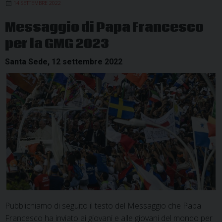
14 SETTEMBRE 2022
i
giovani
Messaggio di Papa Francesco
della
per la GMG 2023
dioces
Santa Sede, 12 settembre 2022
Pubblichiamo di seguito il testo del Messaggio che Papa
Francesco ha inviato ai giovani e alle giovani del mondo per