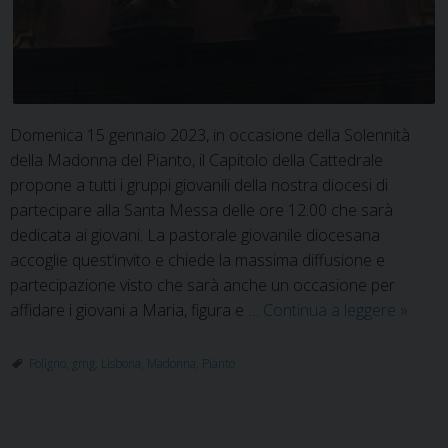
Domenica 15 gennaio 2023, in occasione della Solennità
della Madonna del Pianto, il Capitolo della Cattedrale
propone a tutti i gruppi giovanili della nostra diocesi di
partecipare alla Santa Messa delle ore 12.00 che sarà
dedicata ai giovani. La pastorale giovanile diocesana
accoglie quest’invito e chiede la massima diffusione e
partecipazione visto che sarà anche un occasione per
Mado
affidare i giovani a Maria, figura e …
Continua a leggere
»
del
Pianto:
Foligno
,
gmg
,
Lisbona
,
Madonna
,
Pianto
affida
di
tutti