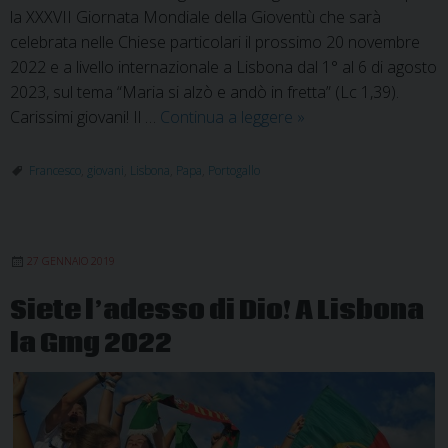
la XXXVII Giornata Mondiale della Gioventù che sarà
celebrata nelle Chiese particolari il prossimo 20 novembre
2022 e a livello internazionale a Lisbona dal 1° al 6 di agosto
2023, sul tema “Maria si alzò e andò in fretta” (Lc 1,39).
Messaggio
Carissimi giovani! Il …
Continua a leggere
»
di
Papa
Francesco
,
giovani
,
Lisbona
,
Papa
,
Portogallo
Francesco
per
la
27 GENNAIO 2019
GMG
2023
Siete l’adesso di Dio! A Lisbona
la Gmg 2022