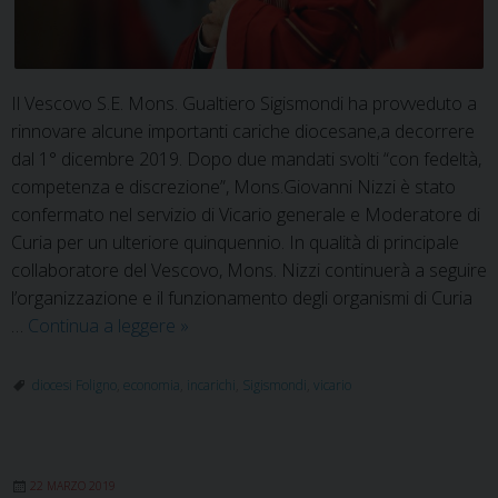
Il Vescovo S.E. Mons. Gualtiero Sigismondi ha provveduto a
rinnovare alcune importanti cariche diocesane,a decorrere
dal 1° dicembre 2019. Dopo due mandati svolti “con fedeltà,
competenza e discrezione”, Mons.Giovanni Nizzi è stato
confermato nel servizio di Vicario generale e Moderatore di
Curia per un ulteriore quinquennio. In qualità di principale
collaboratore del Vescovo, Mons. Nizzi continuerà a seguire
l’organizzazione e il funzionamento degli organismi di Curia
Mons.
…
Continua a leggere
»
Sigismondi
rinnova
diocesi Foligno
,
economia
,
incarichi
,
Sigismondi
,
vicario
alcuni
incarichi
diocesani
22 MARZO 2019