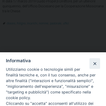
In data 17 marzo 2019 Guido Properzi Direttore, per un ulteriore
quinquennio, dell’Ufficio Diocesano per la Cooperazione Missionaria
tra le Chiese.
diocesi
,
Foligno
,
incarichi
,
nomine
,
pastorale
,
uffici
Informativa
Utilizziamo cookie o tecnologie simili per
HOME
VESCOVO
ORARI MESSE
CURIA VESCOVILE
finalità tecniche e, con il tuo consenso, anche per
TUTELA MINORI
UFFICI PASTORALI
PERSONE
VITA CONSACRATA
DOCUMENTI
CONTATTI
altre finalità ("interazioni e funzionalità semplici",
"miglioramento dell'esperienza", "misurazione" e
"targeting e pubblicità") come specificato nella
Copyright © 2018 Diocesi di Foligno /
Curia . Piazza Mons. Faloci 3 - 06034
cookie policy.
FOLIGNO [PG]
Cliccando su "accetta" acconsenti all'utilizzo dei
tel. 0742 350473 fax 0742 349021 email: info@diocesidifoligno.it . pec: