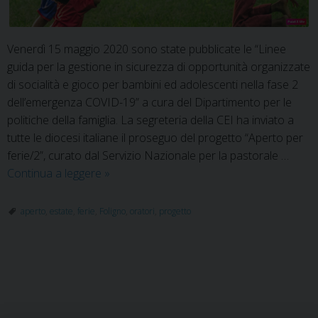
Venerdì 15 maggio 2020 sono state pubblicate le “Linee
guida per la gestione in sicurezza di opportunità organizzate
di socialità e gioco per bambini ed adolescenti nella fase 2
dell’emergenza COVID-19” a cura del Dipartimento per le
politiche della famiglia. La segreteria della CEI ha inviato a
tutte le diocesi italiane il proseguo del progetto “Aperto per
ferie/2”, curato dal Servizio Nazionale per la pastorale …
Aperto
Continua a leggere
»
per
ferie
aperto
,
estate
,
ferie
,
Foligno
,
oratori
,
progetto
/
fase
2:
P
progetto
o
per
l’estate
s