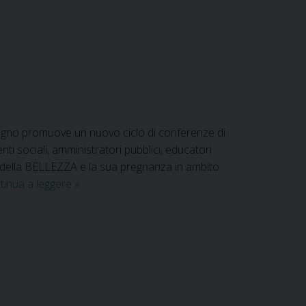
Regionale
ligno promuove un nuovo ciclo di conferenze di
nti sociali, amministratori pubblici, educatori
llo della BELLEZZA e la sua pregnanza in ambito
Conferenze
tinua a leggere
»
di
formazione:
il
valore
educativo
della
bellezza