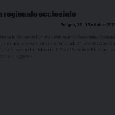
a regionale ecclesiale
Foligno, 18 - 19 ottobre 201
imana le Diocesi dell’Umbria celebreranno l’Assemblea Ecclesial
. L’annuncio di Gesù Cristo nella terra umbra”. L’evento si terrà 
i di altre parrocchie della città, il 18 e il 19 ottobre. È la rispos
400
ntinua a leggere
»
delegati
all’Assemblea
regionale
ecclesiale