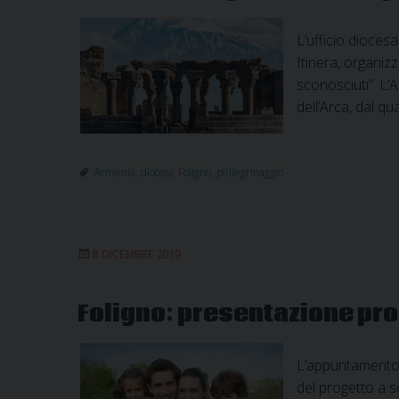
L’ufficio dioces
Itinera, organizz
sconosciuti”. L’
dell’Arca, dal qu
Armenia
,
diocesi
,
Foligno
,
pellegrinaggio
8 DICEMBRE 2019
Foligno: presentazione pro
L’appuntamento è
del progetto a s