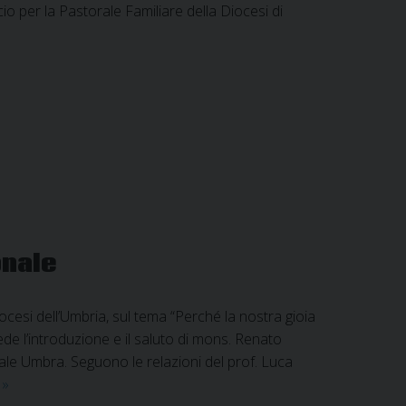
ficio per la Pastorale Familiare della Diocesi di
onale
ocesi dell’Umbria, sul tema “Perché la nostra gioia
de l’introduzione e il saluto di mons. Renato
le Umbra. Seguono le relazioni del prof. Luca
Conclusa
e
»
la