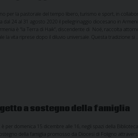
ano per la pastorale del tempo libero, turismo e sport, in collab
a dal 24 al 31 agosto 2020 il pellegrinaggio diocesano in Armenia d
Armenia è “la Terra di Haik”, discendente di Noé, raccolta attorn
ale la vita riprese dopo il diluvio universale. Questa tradizione si
getto a sostegno della famiglia
 per domenica 15 dicembre alle 16, negli spazi della Biblioteca 
ostegno della famiglia promosso da Diocesi di Foligno attraverso 