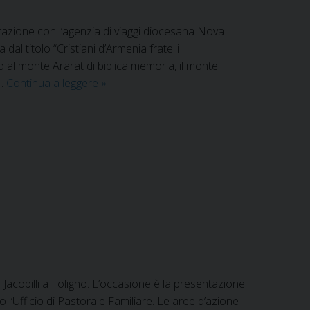
orazione con l’agenzia di viaggi diocesana Nova
al titolo “Cristiani d’Armenia fratelli
o al monte Ararat di biblica memoria, il monte
Dal
 …
Continua a leggere
»
24
al
31
agosto
2020
il
pellegrinaggio
diocesano
in
Armenia
Jacobilli a Foligno. L’occasione è la presentazione
l’Ufficio di Pastorale Familiare. Le aree d’azione