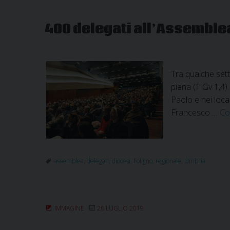
400 delegati all’Assemble
Tra qualche sett
piena (1 Gv 1,4)
Paolo e nei local
Francesco …
Co
assemblea
,
delegati
,
diocesi
,
Foligno
,
regionale
,
Umbria
IMMAGINE
26 LUGLIO 2019