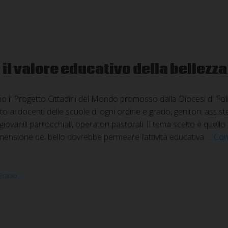
il valore educativo della bellezza
o il Progetto Cittadini del Mondo promosso dalla Diocesi di Fo
o ai docenti delle scuole di ogni ordine e grado, genitori, assiste
 giovanili parrocchiali, operatori pastorali. Il tema scelto è que
mensione del bello dovrebbe permeare l’attività educativa …
Con
Eraclio