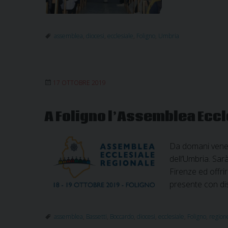
assemblea
,
diocesi
,
ecclesiale
,
Foligno
,
Umbria
17 OTTOBRE 2019
A Foligno l’Assemblea Ecc
Da domani venerd
dell’Umbria. Sar
Firenze ed offrir
presente con di
assemblea
,
Bassetti
,
Boccardo
,
diocesi
,
ecclesiale
,
Foligno
,
region