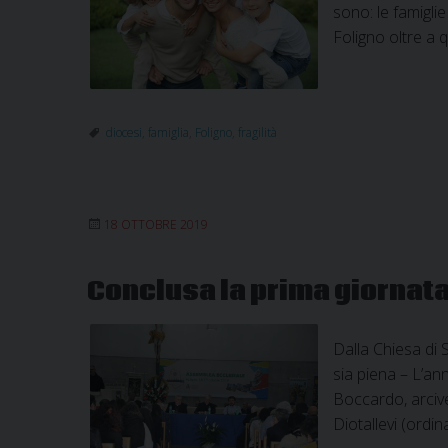
sono: le famiglie
Foligno oltre a q
diocesi
,
famiglia
,
Foligno
,
fragilità
18 OTTOBRE 2019
Conclusa la prima giornat
Dalla Chiesa di 
sia piena – L’an
Boccardo, arciv
Diotallevi (ordi