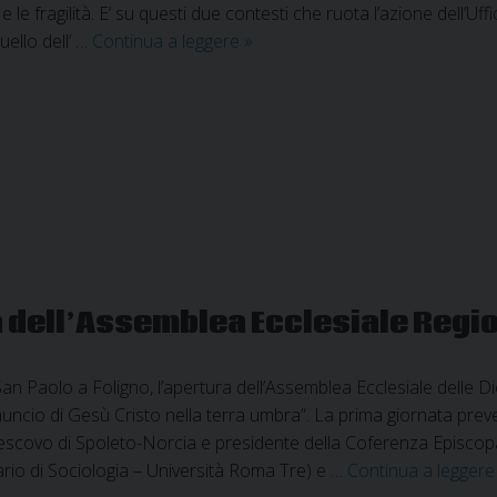
 e le fragilità. E’ su questi due contesti che ruota l’azione dell’Uf
Foligno:
uello dell’ …
Continua a leggere
»
presentazione
progetto
a
sostegno
della
famiglia
a dell’Assemblea Ecclesiale Regi
San Paolo a Foligno, l’apertura dell’Assemblea Ecclesiale delle Di
nuncio di Gesù Cristo nella terra umbra”. La prima giornata preve
escovo di Spoleto-Norcia e presidente della Coferenza Episcopa
nario di Sociologia – Università Roma Tre) e …
Continua a legger