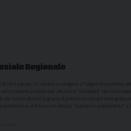
lesiale Regionale
ì 18 e sabato 19 ottobre si svolgerà a Foligno l’Assemblea dell
à un’occasione propizia per attuare la “sinodalità” raccomanda
à alle nostre diocesi la grazia di potersi incontrare nella gratit
scernimento e al futuro con fiducia, “osando il cambiamento”. 
e
,
Umbria