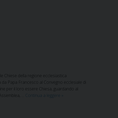
prima
giornata
dell’Assemblea
Ecclesiale
Regionale
e Chiese della regione ecclesiastica
ta da Papa Francesco al Convegno ecclesiale di
udine per il loro essere Chiesa, guardando al
A
L’Assemblea, …
Continua a leggere
»
Foligno
l’Assemblea
Ecclesiale