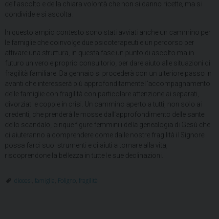
dell’ascolto e della chiara volontà che non si danno ricette, ma si
condivide e si ascolta.
In questo ampio contesto sono stati avviati anche un cammino per
le famiglie che coinvolge due psicoterapeuti e un percorso per
attivare una struttura, in questa fase un punto di ascolto ma in
futuro un vero e proprio consultorio, per dare aiuto alle situazioni di
fragilità familiare. Da gennaio si procederà con un ulteriore passo in
avanti che interesserà più approfonditamente l’accompagnamento
delle famiglie con fragilità con particolare attenzione ai separati,
divorziati e coppie in crisi. Un cammino aperto a tutti, non solo ai
credenti, che prenderà le mosse dall’approfondimento delle sante
dello scandalo, cinque figure femminili della genealogia di Gesù che
ci aiuteranno a comprendere come dalle nostre fragilità il Signore
possa farci suoi strumenti e ci aiuti a tornare alla vita,
riscoprendone la bellezza in tutte le sue declinazioni.
diocesi
,
famiglia
,
Foligno
,
fragilità