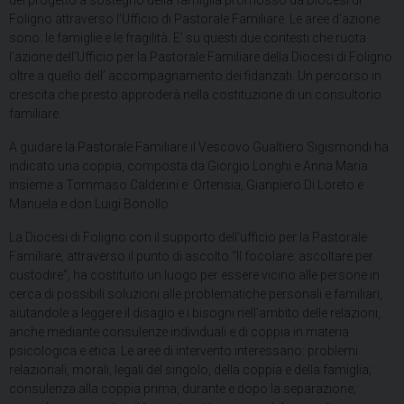
del progetto a sostegno della famiglia promosso da Diocesi di
Foligno attraverso l’Ufficio di Pastorale Familiare. Le aree d’azione
sono: le famiglie e le fragilità. E’ su questi due contesti che ruota
l’azione dell’Ufficio per la Pastorale Familiare della Diocesi di Foligno
oltre a quello dell’ accompagnamento dei fidanzati. Un percorso in
crescita che presto approderà nella costituzione di un consultorio
familiare.
A guidare la Pastorale Familiare il Vescovo Gualtiero Sigismondi ha
indicato una coppia, composta da Giorgio Longhi e Anna Maria
insieme a Tommaso Calderini e Ortensia, Gianpiero Di Loreto e
Manuela e don Luigi Bonollo.
La Diocesi di Foligno con il supporto dell’ufficio per la Pastorale
Familiare, attraverso il punto di ascolto “Il focolare: ascoltare per
custodire”, ha costituito un luogo per essere vicino alle persone in
cerca di possibili soluzioni alle problematiche personali e familiari,
aiutandole a leggere il disagio e i bisogni nell’ambito delle relazioni,
anche mediante consulenze individuali e di coppia in materia
psicologica e etica. Le aree di intervento interessano: problemi
relazionali, morali, legali del singolo, della coppia e della famiglia;
consulenza alla coppia prima, durante e dopo la separazione;