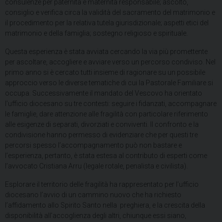
consulenze per paternità e maternità responsabile; ascolto,
consiglio e verifica circa la validità del sacramento del matrimonio e
il procedimento per la relativa tutela giurisdizionale; aspetti etici del
matrimonio e della famiglia; sostegno religioso e spirituale.
Questa esperienza è stata avviata cercando la via più promettente
per ascoltare, accogliere e avviare verso un percorso condiviso. Nel
primo anno si è cercato tutti insieme di ragionare su un possibile
approccio verso le diverse tematiche di cui la Pastorale Familiare si
occupa. Successivamente il mandato del Vescovo ha orientato
l’ufficio diocesano su tre contesti: seguire i fidanzati, accompagnare
le famiglie, dare attenzione alle fragilità con particolare riferimento
alle esigenze di separati, divorziati e conviventi. Il confronto e la
condivisione hanno permesso di evidenziare che per questi tre
percorsi spesso l’accompagnamento può non bastare e
l’esperienza, pertanto, è stata estesa al contributo di esperti come
l’avvocato Cristiana Arru (legale rotale, penalista e civilista).
Esplorare il territorio delle fragilità ha rappresentato per l’ufficio
diocesano l’avvio di un cammino nuovo che ha richiesto
l’affidamento allo Spirito Santo nella preghiera, e la crescita della
disponibilità all’accoglienza degli altri, chiunque essi siano,