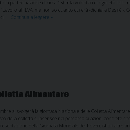
visto la partecipazione di circa 150mila volontari di ogni età. In
. “Lavoro all’ILVA, ma non so quanto durerà ‐dichiara Desiré ‐. C
Colletta
cili …
Continua a leggere
»
alimentare
2019:
16,2
milioni
di
pasti
donati
olletta Alimentare
bre si svolgerà la giornata Nazionale delle Colletta Alimenta
sto della colletta si inserisce nel percorso di azioni concrete c
 presentazione della Giornata Mondiale dei Poveri, istituita tre 