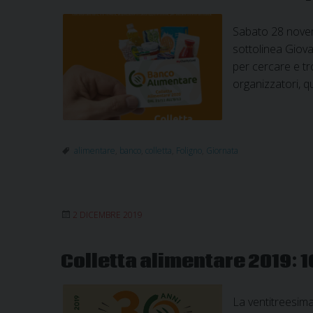
Sabato 28 novemb
sottolinea Giov
per cercare e tr
organizzatori, q
alimentare
,
banco
,
colletta
,
Foligno
,
Giornata
2 DICEMBRE 2019
Colletta alimentare 2019: 16
La ventitreesima