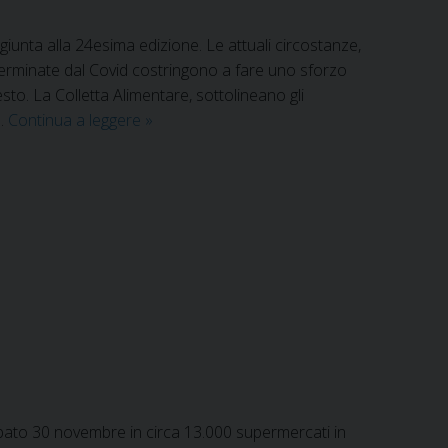
iunta alla 24esima edizione. Le attuali circostanze,
rminate dal Covid costringono a fare uno sforzo
sto. La Colletta Alimentare, sottolineano gli
Colletta
 …
Continua a leggere
»
Alimentare
2020:
punti
vendita
e
modalità
card
abato 30 novembre in circa 13.000 supermercati in