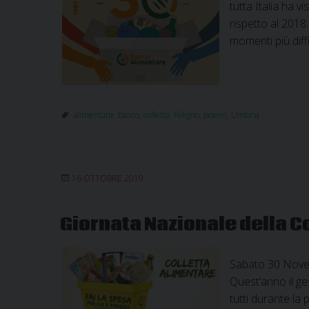
tutta Italia ha 
rispetto al 2018
momenti più diffi
alimentare
,
banco
,
colletta
,
Foligno
,
poveri
,
Umbria
16 OTTOBRE 2019
Giornata Nazionale della C
Sabato 30 Novem
Quest’anno il ge
tutti durante la