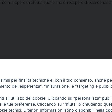
to alla operosa attività quotidiana di recupero di eccedenze a
VESCOVILE
TUTELA MINORI
UFFICI PASTORALI
P
imili per finalità tecniche e, con il tuo consenso, anche per 
amento dell'esperienza", "misurazione" e "targeting e pubbli
i all'utilizzo dei cookie. Cliccando su "personalizza" puoi
 © 2018 Diocesi di Foligno /
Curia . Piazza Mons. Faloci 3 - 06034 FOL
re le tue preferenze. Cliccando su "rifiuta" o chiudendo que
50473 fax 0742 349021 email: info@diocesidifoligno.it . pec: diocesidifo
okie tecnici. Ulteriori informazioni sono disponibili nella
coo