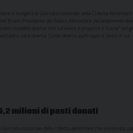
re si svolgerà la Giornata nazionale della Colletta Alimentare g
anni Bruno Presidente del Banco Alimentare, pesantemente dete
ovare modalità diverse con cui vivere e proporre il “cuore” del ge
uest’anno sarà diversa. Come diverso purtroppo è l’anno in cui
,2 milioni di pasti donati
 Giornata nazionale della colletta alimentare che si è tenuta s