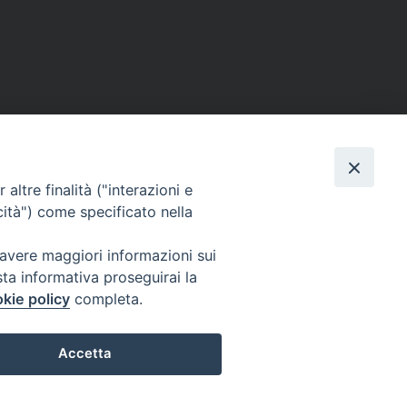
ERSONE
VITA CONSACRATA
DOCUMENTI
altre finalità ("interazioni e
cità") come specificato nella
 avere maggiori informazioni sui
IGNO [PG]
sta informativa proseguirai la
ligno@pec.it
kie policy
completa.
Accetta
Preferenze Cookie