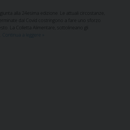
iunta alla 24esima edizione. Le attuali circostanze,
rminate dal Covid costringono a fare uno sforzo
sto. La Colletta Alimentare, sottolineano gli
Colletta
 …
Continua a leggere
»
Alimentare
2020:
punti
vendita
e
modalità
card