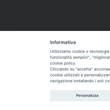
P
o
s
Informativa
t
HOME
VESCOVO
ORARI MESSE
CURIA 
Utilizziamo cookie o tecnologie s
CONTATTI
funzionalità semplici", "miglior
N
cookie policy.
a
Cliccando su "accetta" acconsent
Copyright
cookie utilizzati e personalizza
tel. 0742 3
v
navigazione installando i soli co
i
Personalizza
g