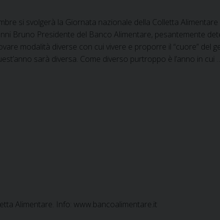
re si svolgerà la Giornata nazionale della Colletta Alimentare g
anni Bruno Presidente del Banco Alimentare, pesantemente dete
ovare modalità diverse con cui vivere e proporre il “cuore” del ge
uest’anno sarà diversa. Come diverso purtroppo è l’anno in cui
tta Alimentare. Info: www.bancoalimentare.it