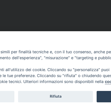
VESCOVILE
TUTELA MINORI
UFFICI PASTORALI
P
imili per finalità tecniche e, con il tuo consenso, anche per 
amento dell'esperienza", "misurazione" e "targeting e pubbli
i all'utilizzo dei cookie. Cliccando su "personalizza" puoi
 © 2018 Diocesi di Foligno /
Curia . Piazza Mons. Faloci 3 - 06034 FOL
re le tue preferenze. Cliccando su "rifiuta" o chiudendo que
50473 fax 0742 349021 email: info@diocesidifoligno.it . pec: diocesidifo
okie tecnici. Ulteriori informazioni sono disponibili nella
coo
Rifiuta