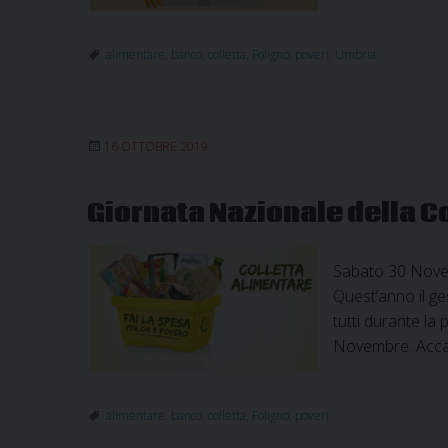
alimentare
,
banco
,
colletta
,
Foligno
,
poveri
,
Umbria
16 OTTOBRE 2019
Giornata Nazionale della C
Sabato 30 Novem
Quest’anno il ge
tutti durante la
Novembre. Accan
alimentare
,
banco
,
colletta
,
Foligno
,
poveri