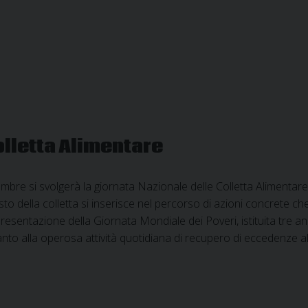
16,2
milioni
di
pasti
donati
olletta Alimentare
bre si svolgerà la giornata Nazionale delle Colletta Alimenta
sto della colletta si inserisce nel percorso di azioni concrete c
 presentazione della Giornata Mondiale dei Poveri, istituita tre 
to alla operosa attività quotidiana di recupero di eccedenze a