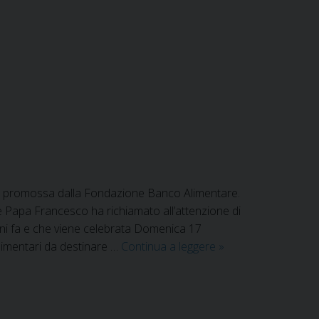
re promossa dalla Fondazione Banco Alimentare.
he Papa Francesco ha richiamato all’attenzione di
anni fa e che viene celebrata Domenica 17
Giornata
limentari da destinare …
Continua a leggere
»
Nazionale
della
Colletta
Alimentare