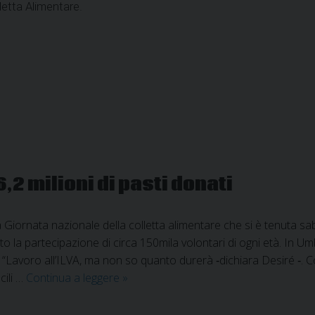
etta Alimentare.
,2 milioni di pasti donati
 Giornata nazionale della colletta alimentare che si è tenuta s
visto la partecipazione di circa 150mila volontari di ogni età. In
. “Lavoro all’ILVA, ma non so quanto durerà ‐dichiara Desiré ‐. C
Colletta
cili …
Continua a leggere
»
alimentare
2019: