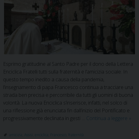
Esprimo gratitudine al Santo Padre per il dono della Lettera
Enciclica Fratelli tutti sulla fraternità e l’amicizia sociale. In
questo tempo inedito a causa della pandemia,
l’insegnamento di papa Francesco continua a tracciare una
strada ben precisa e percorribile da tutti gli uomini di buona
volontà. La nuova Enciclica s’inserisce, infatti, nel solco di
una riflessione già enunciata fin dall’inizio del Pontificato e
“Frat
progressivamente declinata in gesti …
Continua a leggere
»
tutti”
l’Enc
amicizia
,
Assisi
,
enciclica
,
Francesco
,
fraternità