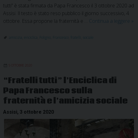
tutti” è stata firmata da Papa Francesco il 3 ottobre 2020 ad
Assisi. Il testo è stato reso pubblico il giorno successivo, 4
ME
ottobre. Essa propone la fraternità e …
Continua a leggere
»
rif
ter
amicizia
,
enciclica
,
Foligno
,
Francesco
,
fratelli
,
sociale
cap
enc
“Fr
5 OTTOBRE 2020
tutt
“Fratelli tutti” l’Enciclica di
Papa Francesco sulla
fraternità e l’amicizia sociale
Assisi, 3 ottobre 2020