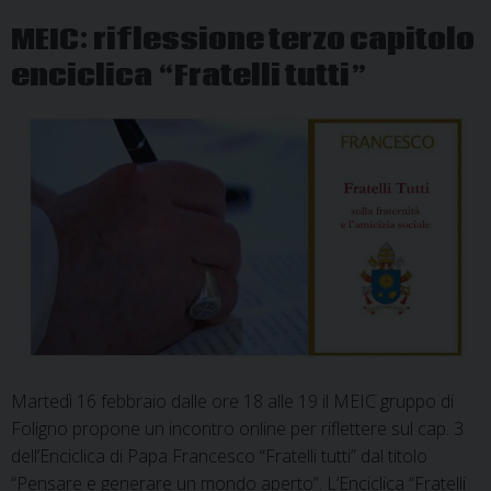
sociale
MEIC: riflessione terzo capitolo
al
enciclica “Fratelli tutti”
tempo
della
pandemia
Martedì 16 febbraio dalle ore 18 alle 19 il MEIC gruppo di
Foligno propone un incontro online per riflettere sul cap. 3
dell’Enciclica di Papa Francesco “Fratelli tutti” dal titolo
“Pensare e generare un mondo aperto”. L’Enciclica “Fratelli