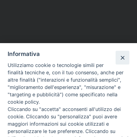
di
Pap
Fran
P
sulla
o
frate
e
s
l’ami
t
Informativa
soci
N
a
Utilizziamo cookie o tecnologie simili per
HOME
VESCOVO
ORARI MESSE
CURIA VESCOVILE
v
finalità tecniche e, con il tuo consenso, anche per
TUTELA MINORI
UFFICI PASTORALI
PERSONE
VITA CONSACRATA
DOCUMENTI
CONTATTI
altre finalità ("interazioni e funzionalità semplici",
i
"miglioramento dell'esperienza", "misurazione" e
g
"targeting e pubblicità") come specificato nella
a
Copyright © 2018 Diocesi di Foligno /
Curia . Piazza Mons. Faloci 3 - 06034
cookie policy.
FOLIGNO [PG]
t
Cliccando su "accetta" acconsenti all'utilizzo dei
tel. 0742 350473 fax 0742 349021 email: info@diocesidifoligno.it . pec:
i
cookie. Cliccando su "personalizza" puoi avere
diocesidifoligno@pec.it
o
maggiori informazioni sui cookie utilizzati e
n
personalizzare le tue preferenze. Cliccando su