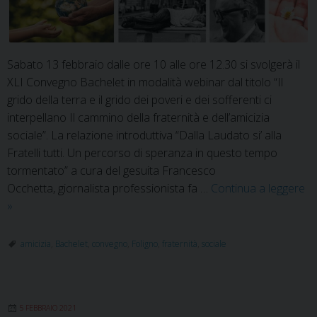
Sabato 13 febbraio dalle ore 10 alle ore 12.30 si svolgerà il
XLI Convegno Bachelet in modalità webinar dal titolo “Il
grido della terra e il grido dei poveri e dei sofferenti ci
interpellano Il cammino della fraternità e dell’amicizia
sociale”. La relazione introduttiva “Dalla Laudato si’ alla
Fratelli tutti. Un percorso di speranza in questo tempo
tormentato” a cura del gesuita Francesco
Occhetta, giornalista professionista fa …
Continua a leggere
XLI
»
Convegno
Bachelet:
amicizia
,
Bachelet
,
convegno
,
Foligno
,
fraternità
,
sociale
La
fraternità
e
5 FEBBRAIO 2021
l’amicizia